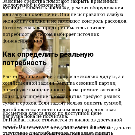
Заёмные средства помогают закрыть временный
экологичной и безопасной.
дефицит, оплатить поставку, ремонт оборудования
или запуск новой точки. Они не исправляют слабую
экономику сделки и не заменяют контроль расходов.
Поэтому сначала предприниматель считает
потребность, а потом выбирает источник
финансирования.
Как определить реальную
потребность
Расчёт начинается не с вопроса «сколько дадут», а с
хозяйственной задачи. Закупка сезонной партии,
оплата уже выполненного заказа, ремонт кассовой
зоны и расширение производства требуют разных
сумм и сроков. Если задачу нельзя описать суммой,
датой платежа и источником возврата, долговая
Косметика класса люкс по доступной цене
нагрузка пока не посчитана.
Dr.HadBad также отличается от аналогов доступной
ценой. Производство на территории России и
Остаток на счёте не всегда означает свободные деньги.
отсутствие дистрибьютеров позволяет снизить
Часть суммы уже может быть предназначена