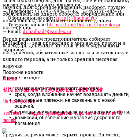
за несколько недель, долг на годы меняет экономику
космецевтики нового поколения:
закупки. Долгосрочное вложение, наоборот, трудно
— Телефоны: +7 (495) 998-57-46, +7 (495) 76-483-76
обслуживать из одного оборота: оборудование или
— Официальный сайт:
https://hadbad.ru
/
новая площадка начинают приносить деньги
— Telegram-канал:
https://t.me/Doktor_Cherenkova
постепенно.
— Email:
dr.hadbad@yandex.ru
Перед решением предприниматель собирает
Dr.HadBad — ваш проводник в мир науки, красоты и
календарь денежных потоков. В нём видны даты
здоровья.
поступлений, обязательные выплаты и остаток после
каждого периода, а не только средняя месячная
выручка.
Похожие новости:
В расчёт входят:
Далее
сумма и дата планируемого расхода;
НАТАЛЬЯ АВЕРИНА ПРОБУЖДАЮ ВЛЕЧЕНИЕ К ЖИЗНИ
срок, когда вложение начнёт возвращать деньги;
регулярные платежи, не связанные с новой
Не пропустите
задачей;
периоды снижения продаж или задержки оплаты;
Iren Focus — модель, руководитель модельного агентства NL
комиссии, обеспечение и условия досрочного
models
погашения.
Средняя выручка может скрыть провал. За месяц