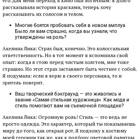
его. Для меня переход в кино был логичным: я долго
рассказывала истории красками, теперь хочу
рассказывать их голосом и телом.
Многие боятся пробовать себя в новом амплуа.
Было ли вам страшно, когда вы узнали, что
утверждены на роль?
Акелина Лика: Страх был, конечно. Это колоссальная
ответственность. Но в тот момент я вспомнила свой
опыт: когда я стою перед чистым холстом, мне тоже
страшно. Но этот страх заставляет быть честнее с собой.
Я подумала: если я верю в своего персонажа, то и
зритель поверит.
Ваш творческий бэкграунд — это живопись и
звание «Самая стильная художница». Как мода и
стиль помогают вам на съемочной площадке?
Акелина Лика: Огромную роль! Стиль — это ведь не
просто одежда. Это характер, который ты показываешь
миру до того, как открыл рот. Я подхожу к костюму
моей героини так же, как к подбору цветовой палитры