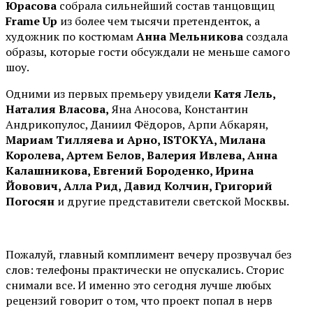
Юрасова
собрала сильнейший состав танцовщиц
Frame Up
из более чем тысячи претенденток, а
художник по костюмам
Анна Мельникова
создала
образы, которые гости обсуждали не меньше самого
шоу.
Одними из первых премьеру увидели
Катя Лель,
Наталия Власова,
Яна Аносова, Константин
Андрикопулос, Даниил Фёдоров, Арпи Абкарян,
Мариам Тилляева и Арно, ISTOKYA, Милана
Королева, Артем Белов, Валерия Ивлева, Анна
Калашникова, Евгений Бороденко, Ирина
Йовович, Алла Рид, Давид Колчин, Григорий
Погосян
и другие представители светской Москвы.
Пожалуй, главный комплимент вечеру прозвучал без
слов: телефоны практически не опускались. Сторис
снимали все. И именно это сегодня лучше любых
рецензий говорит о том, что проект попал в нерв