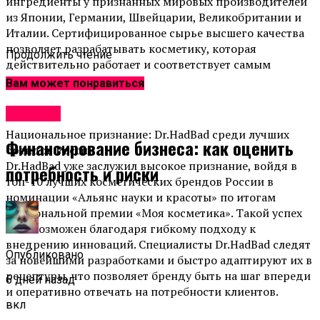
ингредиенты у признанных мировых производителей
из Японии, Германии, Швейцарии, Великобритании и
Италии. Сертифицированное сырье высшего качества
позволяет разрабатывать косметику, которая
Продолжить чтение
действительно работает и соответствует самым
высоким стандартам.
Вам может понравиться
Новости
Национальное признание: Dr.HadBad среди лучших
Финансирование бизнеса: как оценить
брендов России
Dr.HadBad уже заслужил высокое признание, войдя в
потребность и риски
топ-10 лучших косметических брендов России в
номинации «Альянс науки и красоты» по итогам
Национальной премии «Моя косметика». Такой успех
стал возможен благодаря гибкому подходу к
внедрению инноваций. Специалисты Dr.HadBad следят
Опубликовано
за новейшими разработками и быстро адаптируют их в
рецептуры, что позволяет бренду быть на шаг впереди
6 дней назад
и оперативно отвечать на потребности клиентов.
вкл