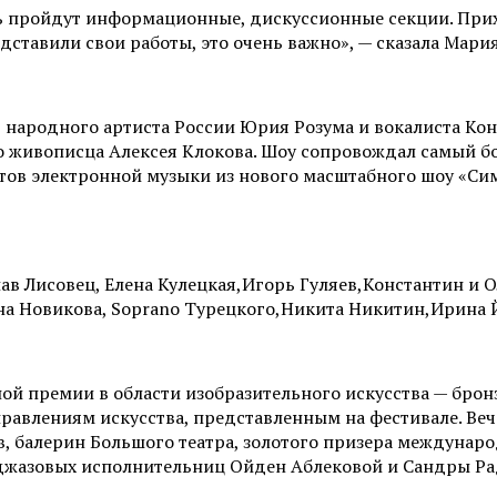
ь пройдут информационные, дискуссионные секции. Прих
ставили свои работы, это очень важно», — сказала Мария
народного артиста России Юрия Розума и вокалиста Конс
живописца Алексея Клокова. Шоу сопровождал самый бо
тов электронной музыки из нового масштабного шоу «Си
ав Лисовец, Елена Кулецкая,Игорь Гуляев,Константин и 
а Новикова, Soprano Турецкого,Никита Никитин,Ирина Йо
 премии в области изобразительного искусства — бронзо
равлениям искусства, представленным на фестивале. Ве
в, балерин Большого театра, золотого призера междунар
 джазовых исполнительниц Ойден Аблековой и Сандры Р