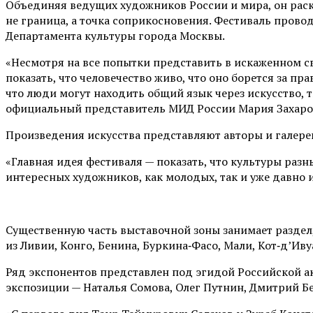
Объединяя ведущих художников России и мира, он раск
не граница, а точка соприкосновения. Фестиваль пров
Департамента культуры города Москвы.
«Несмотря на все попытки представить в искаженном све
показать, что человечество живо, что оно борется за пр
что люди могут находить общий язык через искусство, 
официальный представитель МИД России Мария Захаро
Произведения искусства представляют авторы и галереи 
«Главная идея фестиваля — показать, что культуры разн
интересных художников, как молодых, так и уже давно 
Существенную часть выставочной зоны занимает раздел
из Ливии, Конго, Бенина, Буркина‑Фасо, Мали, Кот‑д’И
Ряд экспонентов представлен под эгидой Российской а
экспозиции — Наталья Сомова, Олег Путнин, Дмитрий Б