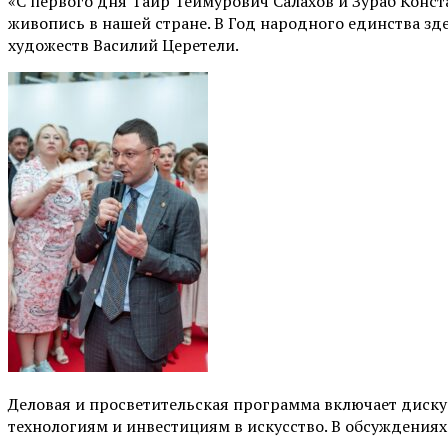
«С первого дня Таир Теймурович Салахов и Зураб Конст
живопись в нашей стране. В Год народного единства з
художеств Василий Церетели.
Деловая и просветительская программа включает диск
технологиям и инвестициям в искусство. В обсуждениях