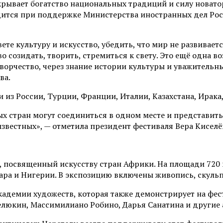
рывает богатство национальных традиций и силу новатор
одится при поддержке Министерства иностранных дел Ро
те культуру и искусство, убедить, что мир не развивает
аво созидать, творить, стремиться к свету. Это ещё одна 
творчество, через знание истории культуры и уважительн
ва.
из России, Турции, Франции, Италии, Казахстана, Ирака,
ых стран могут соединиться в одном месте и представить 
известных», — отметила президент фестиваля Вера Киселё
, посвященный искусству стран Африки. На площади 720 
вуара и Нигерии. В экспозицию включены живопись, скуль
кадемии художеств, которая также демонстрирует на фес
елюкин, Массимилиано Робино, Дарья Санатина и другие 