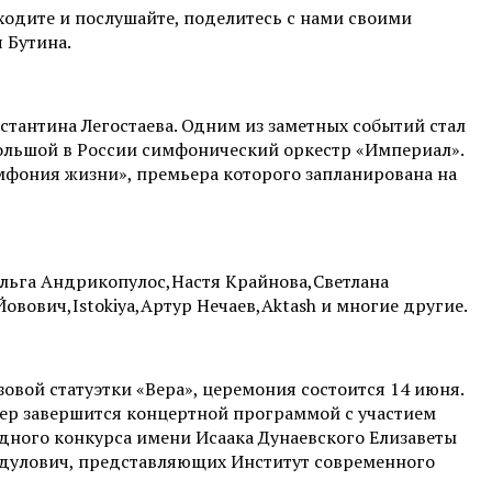
одите и послушайте, поделитесь с нами своими
 Бутина.
тантина Легостаева. Одним из заметных событий стал
льшой в России симфонический оркестр «Империал».
мфония жизни», премьера которого запланирована на
Ольга Андрикопулос,Настя Крайнова,Светлана
вович,Istokiya,Артур Нечаев,Aktash и многие другие.
вой статуэтки «Вера», церемония состоится 14 июня.
чер завершится концертной программой с участием
одного конкурса имени Исаака Дунаевского Елизаветы
адулович, представляющих Институт современного