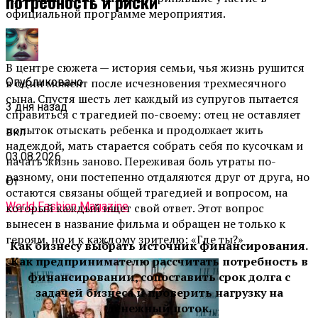
потребность и риски
официальной программе мероприятия.
В центре сюжета — история семьи, чья жизнь рушится
в один момент после исчезновения трехмесячного
Опубликовано
сына. Спустя шесть лет каждый из супругов пытается
3 дня назад
справиться с трагедией по-своему: отец не оставляет
попыток отыскать ребенка и продолжает жить
вкл
надеждой, мать старается собрать себя по кусочкам и
03.08.2026
начать жизнь заново. Переживая боль утраты по-
разному, они постепенно отдаляются друг от друга, но
От
остаются связаны общей трагедией и вопросом, на
World Fashion Magazine
который каждый ищет свой ответ. Этот вопрос
вынесен в название фильма и обращен не только к
героям, но и к каждому зрителю: «Где ты?»
Как бизнесу выбрать источник финансирования.
Как предпринимателю рассчитать потребность в
финансировании, сопоставить срок долга с
задачей бизнеса и проверить нагрузку на
денежный поток.