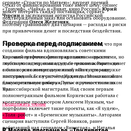
сериале «Страсти по Матвею»; лауреат премий
Отказ от финансирования тоже имеет цену: бизнес
«Триумф», «Чайка» и «Виват, кино России!»
Юрий
может потерять скидку поставщика, сорвать
Чурсин
и заслуженная артистка Российской
подтверждённый заказ или остановить оборудование.
Федерации
Олеся Железняк
.
Поэтому сравнивают два сценария — расходы и риски
при привлечении денег и последствия бездействия.
Проверка перед подписанием
Режиссер Вероника Коржевская призналась, что при
создании фильма вдохновлялась советскими
кинематографическими традициями — простыми, но
Хороший источник финансирования закрывает
глубокими историями о судьбе человека. Ранее она
понятную задачу, совпадает со сроком возврата денег
сняла короткометражную ленту «По ту сторону
в бизнес и не ломает денежный поток при задержке
виноградника» с участием Надежды Михалковой и
поступлений. Если расчёт держится только на самом
документальную работу «Путь» о путешествии по
благоприятном сценарии, запас прочности слишком
Транссибирской магистрали. Над своим первым
мал.
полнометражным фильмом Коржевская работала с
креативным продюсером Алексеем Нужным, чье
Продолжить чтение
портфолио включает такие проекты, как «Я худею»,
«Толя-робот» и «Бременские музыканты». Авторами
Новости
сценария выступили Сергей Новиков, ранее
работавший над сериалом «Виноград», и Наталья
В Москве прогремело «Тридевятое