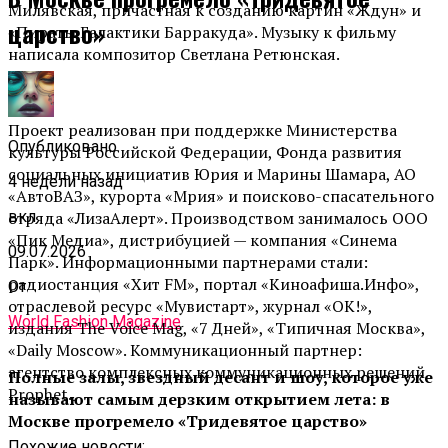
Милявская, причастная к созданию картин «Ждун» и
царство»
«Пираты Галактики Барракуда». Музыку к фильму
написала композитор Светлана Ретюнская.
Проект реализован при поддержке Министерства
Опубликовано
культуры Российской Федерации, Фонда развития
социальных инициатив Юрия и Марины Шамара, АО
4 недели назад
«АвтоВАЗ», курорта «Мрия» и поисково-спасательного
вкл
отряда «ЛизаАлерт». Производством занималось ООО
«Пик Медиа», дистрибуцией — компания «Синема
09.07.2026
Парк». Информационными партнерами стали:
радиостанция «Хит FM», портал «Киноафиша.Инфо»,
От
отраслевой ресурс «Мувистарт», журнал «ОК!»,
World Fashion Magazine
издания The Voice Mag, «7 Дней», «Типичная Москва»,
«Daily Moscow». Коммуникационный партнер:
агентство комплексных коммуникационных решений
Полные залы, звездный десант и шоу, которое уже
Prophet.
называют самым дерзким открытием лета: в
Москве прогремело «Тридевятое царство»
Похожие новости: