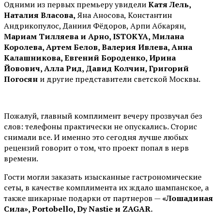
Одними из первых премьеру увидели
Катя Лель,
Наталия Власова,
Яна Аносова, Константин
Андрикопулос, Даниил Фёдоров, Арпи Абкарян,
Мариам Тилляева и Арно, ISTOKYA, Милана
Королева, Артем Белов, Валерия Ивлева, Анна
Калашникова, Евгений Бороденко, Ирина
Йовович, Алла Рид, Давид Колчин, Григорий
Погосян
и другие представители светской Москвы.
Пожалуй, главный комплимент вечеру прозвучал без
слов: телефоны практически не опускались. Сторис
снимали все. И именно это сегодня лучше любых
рецензий говорит о том, что проект попал в нерв
времени.
Гости могли заказать изысканные гастрономические
сеты, в качестве комплимента их ждало шампанское, а
также шикарные подарки от партнеров —
«Лошадиная
Сила», Portobello, Dy Nastie и ZAGAR.