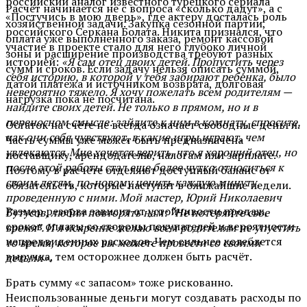
российский аналог известного турецкого сериала
Расчёт начинается не с вопроса «сколько дадут», а с
«Постучись в мою дверь», где актеру досталась роль
хозяйственной задачи. Закупка сезонной партии,
российского Серкана Болата. Никита признался, что
оплата уже выполненного заказа, ремонт кассовой
участие в проекте стало для него глубоко личной
зоны и расширение производства требуют разных
историей:
«Я сам отец двоих детей. Пропустить через
сумм и сроков. Если задачу нельзя описать суммой,
себя историю, в которой у тебя забирают ребенка, было
датой платежа и источником возврата, долговая
невероятно тяжело. Я хочу пожелать всем родителям —
нагрузка пока не посчитана.
найдите своих детей. Не только в прямом, но и в
переносном смысле: зайдите к ним в комнату, спросите,
Остаток на счёте не всегда означает свободные деньги.
как они себя чувствуют, в какие игры играют, чем
Часть суммы уже может быть предназначена
увлекаются. Мне хочется верить, что я хороший отец, но
поставщику, арендодателю, налогам или зарплате.
после этой работы стал еще более чутко относиться к
Поэтому в расчёте отделяют доступный баланс от
своим детям, по-новому ценить каждую минуту,
обязательств, которые наступят в ближайшие недели.
проведенную с ними. Мой мастер, Юрий Николаевич
Размер резерва зависит от устойчивости продаж,
Бутусов, любил повторять нам: “Не потеряйте свое
сроков оплаты со стороны покупателей и вероятности
время”. И я искренне желаю всем родителям не упустить
непредвиденных расходов. Чем сильнее колеблется
то время, которое вы можете провести со своими
выручка, тем осторожнее должен быть расчёт.
детьми».
Брать сумму «с запасом» тоже рискованно.
Неиспользованные деньги могут создавать расходы по