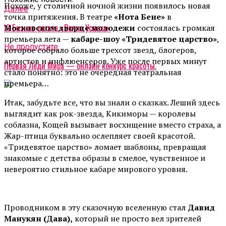
Похоже, у столичной ночной жизни появилось новая
Далее
точка притяжения. В театре
«Нота Бене»
в
VI Бизнес-регата «Волна Успеха»
Московском дворце молодежи
состоялась громкая
премьера лета —
кабаре-шоу «Тридевятое царство»
,
Не пропустите
которое собрало больше трехсот звезд, блогеров,
артистов и инфлюенсеров. Уже после первых минут
Первая Леди Мира — онлайн конкурс красоты.
стало понятно: это не очередная театральная
премьера…
Итак, забудьте все, что вы знали о сказках. Леший здесь
выглядит как рок-звезда, Кикиморы — королевы
соблазна, Кощей вызывает восхищение вместо страха, а
Жар-птица буквально ослепляет своей красотой.
«Тридевятое царство» ломает шаблоны, превращая
знакомые с детства образы в смелое, чувственное и
невероятно стильное кабаре мирового уровня.
Проводником в эту сказочную вселенную стал
Давид
Манукян (Дава),
который не просто вел зрителей