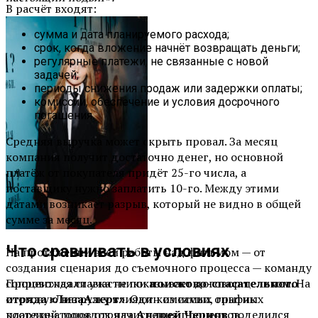
В расчёт входят:
сумма и дата планируемого расхода;
срок, когда вложение начнёт возвращать деньги;
регулярные платежи, не связанные с новой
задачей;
периоды снижения продаж или задержки оплаты;
комиссии, обеспечение и условия досрочного
погашения.
Средняя выручка может скрыть провал. За месяц
компания получит достаточно денег, но основной
платёж от покупателя придёт 25-го числа, а
поставщику нужно заплатить 10-го. Между этими
датами возникает разрыв, который не видно в общей
сумме за месяц.
Что сравнивать в условиях
На протяжении всей работы над фильмом — от
создания сценария до съемочного процесса — команду
Процентная ставка не показывает договор целиком. На
сопровождали участники
поисково-спасательного
итоговую нагрузку влияют комиссии, график
отряда «ЛизаАлерт»
. Один из самых опытных
платежей, порядок начисления процентов,
координаторов отряда
Андрей Чернов
поделился