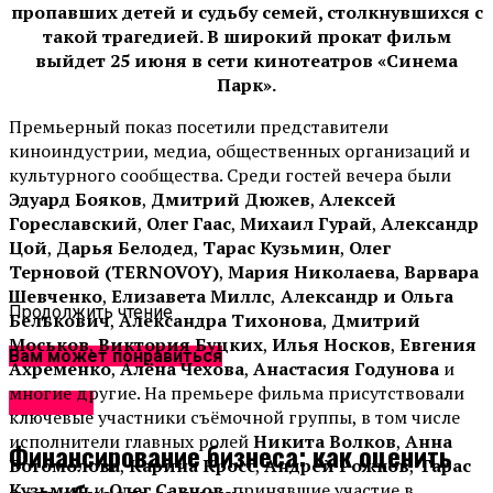
пропавших детей и судьбу семей, столкнувшихся с
такой трагедией. В широкий прокат фильм
выйдет 25 июня в сети кинотеатров «Синема
Парк».
Премьерный показ посетили представители
киноиндустрии, медиа, общественных организаций и
культурного сообщества. Среди гостей вечера были
Эдуард Бояков
,
Дмитрий Дюжев
,
Алексей
Гореславский
,
Олег Гаас
,
Михаил Гурай
,
Александр
Цой
,
Дарья Белодед
,
Тарас Кузьмин
,
Олег
Терновой (TERNOVOY)
,
Мария Николаева
,
Варвара
Шевченко
,
Елизавета Миллс
,
Александр и Ольга
Продолжить чтение
Белькович
,
Александра Тихонова
,
Дмитрий
Моськов
,
Виктория Буцких
,
Илья Носков
,
Евгения
Вам может понравиться
Ахременко
,
Алёна Чехова
,
Анастасия Годунова
и
многие другие. На премьере фильма присутствовали
Новости
ключевые участники съёмочной группы, в том числе
исполнители главных ролей
Никита Волков
,
Анна
Финансирование бизнеса: как оценить
Богомолова
,
Карина Кросс
,
Андрей Рожков
,
Тарас
Кузьмин
и
Олег Савцов
, принявшие участие в