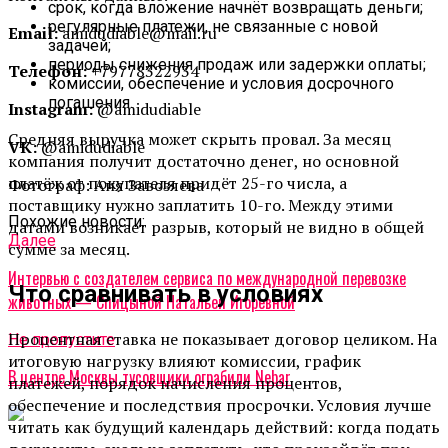
срок, когда вложение начнёт возвращать деньги;
регулярные платежи, не связанные с новой
Email:
amidudiable@mail.ru
задачей;
периоды снижения продаж или задержки оплаты;
Телефон:
+79778322934
комиссии, обеспечение и условия досрочного
погашения.
Instagram:
@amidudiable
Средняя выручка может скрыть провал. За месяц
VK:
@amidudiable
компания получит достаточно денег, но основной
платёж от покупателя придёт 25-го числа, а
Фотограф: Аня Завозяева
поставщику нужно заплатить 10-го. Между этими
Похожие новости:
датами возникает разрыв, который не видно в общей
Далее
сумме за месяц.
Интервью с создателем сервиса по международной перевозке
Что сравнивать в условиях
животных — Спицыной Натальей Игоревной
Процентная ставка не показывает договор целиком. На
Не пропустите
итоговую нагрузку влияют комиссии, график
В центре Москвы тусовщики ограбили Nebar
платежей, порядок начисления процентов,
обеспечение и последствия просрочки. Условия лучше
читать как будущий календарь действий: когда подать