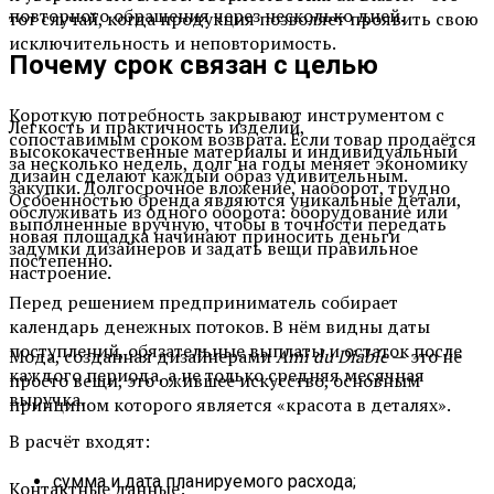
повторного обращения через несколько дней.
тот случай, когда
продукция
позволяет проявить свою
исключительность и неповторимость.
Почему срок связан с целью
Короткую потребность закрывают инструментом с
Легкость и практичность
изделий
,
сопоставимым сроком возврата. Если товар продаётся
высококачественные материалы и индивидуальный
за несколько недель, долг на годы меняет экономику
дизайн сделают каждый образ
удивительным
.
закупки. Долгосрочное вложение, наоборот, трудно
Особенностью бренда являются уникальные детали,
обслуживать из одного оборота: оборудование или
выполненные вручную, чтобы в точности передать
новая площадка начинают приносить деньги
задумки дизайнеров и задать
вещи
правильное
постепенно.
настроение.
Перед решением предприниматель собирает
календарь денежных потоков. В нём видны даты
поступлений, обязательные выплаты и остаток после
Мода, созданная дизайнерами
Ami du Diable
— это не
каждого периода, а не только средняя месячная
просто вещи, это ожившее искусство, основным
выручка.
принципом которого является «красота в деталях».
В расчёт входят:
сумма и дата планируемого расхода;
Контактные данные: