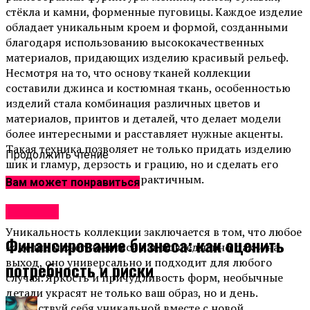
стёкла и камни, форменные пуговицы. Каждое изделие
обладает уникальным кроем и формой, созданными
благодаря использованию высококачественных
материалов, придающих изделию красивый рельеф.
Несмотря на то, что основу тканей коллекции
составили джинса и костюмная ткань, особенностью
изделий стала комбинация различных цветов и
материалов, принтов и деталей, что делает модели
более интересными и расставляет нужные акценты.
Такая техника позволяет не только придать изделию
Продолжить чтение
шик и гламур, дерзость и грацию, но и сделать его
высококачественным и практичным.
Вам может понравиться
Новости
Уникальность коллекции заключается в том, что любое
Финансирование бизнеса: как оценить
изделие может носиться как повседневно, так и на
выход, оно универсально и подходит для любого
потребность и риски
случая. Яркость и причудливость форм, необычные
детали украсят не только ваш образ, но и день.
Почувствуй себя уникальной вместе с новой