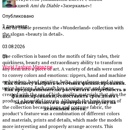
коллекцией
Ami du Diable
«Зазеркалье»!
Опубликовано
3 дня назад
Ami du Diable presents the «Wonderland» collection with
the slogan «beauty in detail».
вкл
03.08.2026
The collection is based on the motifs of fairy tales, their
От
quirkiness, beauty and extraordinary ability to transform
World Fashion Magazine
any item into a piece of art. A variety of details were used
to convey colors and emotions: zippers, hand and machine
embroidery, hand painting, belts, pins, glasses and stones,
Как бизнесу выбрать источник финансирования.
union buttons. Each craft has a unique cut and shape,
Как предпринимателю рассчитать потребность в
created with the use of high-quality materials that give the
финансировании, сопоставить срок долга с
product a beautiful terrain. Although the basis tissues of
задачей бизнеса и проверить нагрузку на
the collection became jeans and costume fabric, the
денежный поток.
product’s feature was a combination of different colors
and materials, prints and details, which made the models
more interesting and properly arrange accents. This