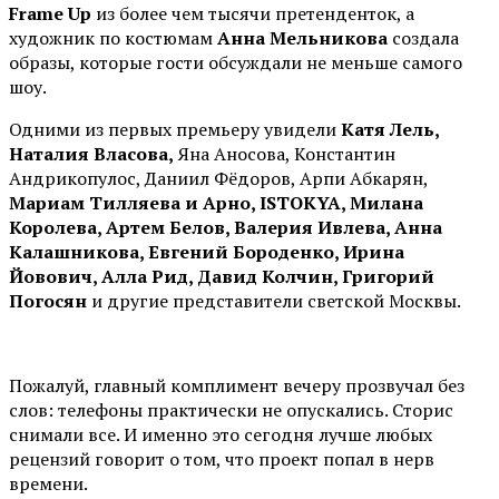
Frame Up
из более чем тысячи претенденток, а
художник по костюмам
Анна Мельникова
создала
образы, которые гости обсуждали не меньше самого
шоу.
Одними из первых премьеру увидели
Катя Лель,
Наталия Власова,
Яна Аносова, Константин
Андрикопулос, Даниил Фёдоров, Арпи Абкарян,
Мариам Тилляева и Арно, ISTOKYA, Милана
Королева, Артем Белов, Валерия Ивлева, Анна
Калашникова, Евгений Бороденко, Ирина
Йовович, Алла Рид, Давид Колчин, Григорий
Погосян
и другие представители светской Москвы.
Пожалуй, главный комплимент вечеру прозвучал без
слов: телефоны практически не опускались. Сторис
снимали все. И именно это сегодня лучше любых
рецензий говорит о том, что проект попал в нерв
времени.