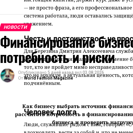
— не просто фраза, а его профессиональное
система работала, люди оставались защищё
уважением.
НОВОСТИ
Финансирование бизнес
Честь и достоинство — не про
потребность и риски
Для Березина Дмитрия Алексеевича служба —
уважают за принципиальность, за умение бр
тот, кто не пройдет мимо несправедливост
Опубликовано
5 дней назад
вкл
03.08.2026
это не архаизм, а актуальная ценность, кот
От
World Fashion Magazine
подчинённым.
Как бизнесу выбрать источник финанс
Человек долга
рассчитать потребность в финансировании,
бизнеса и проверить нагрузк
Люди, служившие рядом с ним, говорят: «С 
вдохновлять, вести за собой и, что не мене