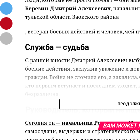
Березин Дмитрий Алексеевич
, начальни
тульской области Заокского района
, ветеран боевых действий и человек, чей п
Служба — судьба
С ранней юности Дмитрий Алексеевич выбр
боевые действия, заслужив уважение и дов
граждан. Война не сломила его, а закалила.
кто первым вступает и последним уходит, 
безразлична.
ПРОДОЛЖИ
Руководитель, который не ище
Сегодня он —
начальник Росгвардии Тул
ВАМ МОЖЕТ 
самоотдачи, выдержки и стратегического 
настоящий капитан, держит курс даже в ус