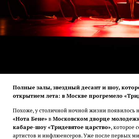
Если товар продаётся за несколько недель, дол
Долгосрочное вложение, наоборот, трудно обсл
оборудование или новая площадка начинают пр
Перед решением предприниматель собирает ка
видны даты поступлений, обязательные выплаты
не только средняя месячная выручка.
В расчёт входят:
сумма и дата планируемого расхода;
Полные залы, звездный десант и шоу, кото
срок, когда вложение начнёт возвращать день
открытием лета: в Москве прогремело «Три
регулярные платежи, не связанные с новой зад
Похоже, у столичной ночной жизни появилось н
периоды снижения продаж или задержки опла
«Нота Бене»
в
Московском дворце молодеж
комиссии, обеспечение и условия досрочного 
кабаре-шоу «Тридевятое царство»
, которое 
Средняя выручка может скрыть провал. За меся
артистов и инфлюенсеров. Уже после первых ми