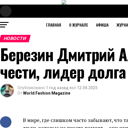
ГЛАВНАЯ
О ЖУРНАЛЕ
АФИША
ЖУРН
НОВОСТИ
Березин Дмитрий А
чести, лидер долга
Опубликовано
1 год назад
вкл
12.04.2025
От
World Fashion Magazine
В мире, где слишком часто забывают, что т
люди, которые не просто помнят — они жив