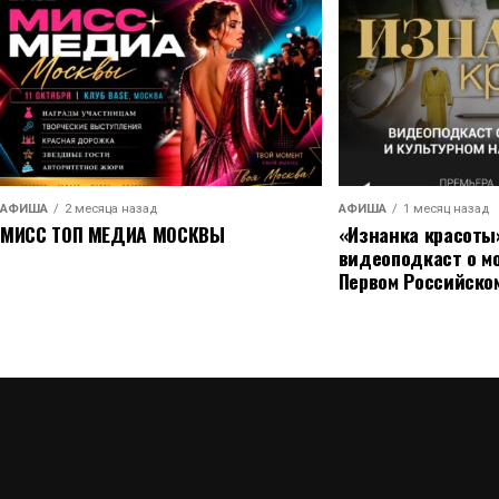
даёт уверенность в том, что я правильно чувст
АФИША
2 месяца назад
АФИША
1 месяц назад
МИСС ТОП МЕДИА МОСКВЫ
«Изнанка красоты
видеоподкаст о м
Первом Российско
Пожалуй, главный комплимент вечеру прозвуча
Что для вас сейчас самое сложное в актёрско
опускались. Сторис снимали все. И именно это
работать в одиночестве с мольбертом, а здесь
о том, что проект попал в нерв времени.