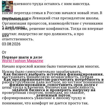
каждодневного труда осталось с ним навсегда.
После переезда семьи в Россию начался новый этап. В
школьные годы Левицкий стал президентом школы.
Опубликовано
Организация процессов, взаимодействие с учениками
5 дней назад
и педагогами, решение конфликтов. Тогда он впервые
ощутил: лидерство не про должность, а про
вкл
ответственность.
03.08.2026
От
Первые шаги в деле
World Fashion Magazine
Начало взрослой жизни было типичным для многих.
Нужно было самостоятельно зарабатывать,
Как бизнесу выбрать источник финансирования.
выстраивать финансовую независимость. Первая
Как предпринимателю рассчитать потребность в
работа грузчиком дала жесткое, но честное понимание
финансировании, сопоставить срок долга с
цены труда и времени. Физическая выносливость,
задачей бизнеса и проверить нагрузку на
проверенная спортом, помогала, но главное,
денежный поток.
сформировалось уважение к любому труду и
понимание, что комфорт не дается просто так.