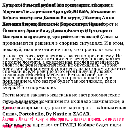
Андрикопулос, Даниил Фёдоров, Арпи Абкарян,
Путь от 15 тысяч рублей до компании с тысячами
Мариам Тилляева и Арно, ISTOKYA, Милана
проектов не случайность, а результат кропотливой
Королева, Артем Белов, Валерия Ивлева, Анна
работы, анализа и движения вперед. Сегодня
Калашникова, Евгений Бороденко, Ирина
Левицкий признается: он реже смотрит на оборот и
Йовович, Алла Рид, Давид Колчин, Григорий
чаще на операционную дисциплину. На то, как
Погосян
и другие представители светской Москвы.
выстроены процессы, как работает команда, как
принимаются решения в спорных ситуациях. И в этом,
пожалуй, главное отличие того, кто просто выжил на
рынке, от того, кто научился расти вопреки всему. Не
Пожалуй, главный комплимент вечеру прозвучал без
громкие лозунги, а ежедневная последовательность
слов: телефоны практически не опускались. Сторис
действий формирует фундамент, на котором держится
снимали все. И именно это сегодня лучше любых
компания «МосМирМебели». Без иллюзий, но с
рецензий говорит о том, что проект попал в нерв
пониманием, что завтра будет так же тяжело, как и
времени.
вчера. И это нормально.
Гости могли заказать изысканные гастрономические
сеты, в качестве комплимента их ждало шампанское, а
Похожие новости:
также шикарные подарки от партнеров —
«Лошадиная
Далее
Сила», Portobello, Dy Nastie и ZAGAR.
Акелина Лика: «Я хочу, чтобы зритель плакал и смеялся вместе с
«Тридевятое царство» от
ГРАНД Кабаре
будет идти
моей героиней»