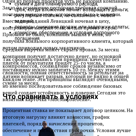
Один из первых проектов чуть не разорил компанию.
сумма и дата планируемого расхода;
Заказ на оснащение ресторана требовал срочной
срок, когда вложение начнёт возвращать деньги;
поставки материалов, которых не было в наличии.
регулярные платежи, не связанные с новой
Вместо оправданий Левицкий ночевал в цеху,
задачей;
периоды снижения продаж или задержки оплаты;
контролируя каждый этап, и сдал проект в срок.
комиссии, обеспечение и условия досрочного
Прибыли не было, компания вышла в ноль, но
погашения.
получила лояльного корпоративного клиента, который
потом приводил новых заказчиков.
Средняя выручка может скрыть провал. За месяц
компания получит достаточно денег, но основной
Так сформировались три принципа: качество без
платёж от покупателя придёт 25-го числа, а
компромиссов, соблюдение сроков независимо от
поставщику нужно заплатить 10-го. Между этими
сложности, полная ответственность за результат на
датами возникает разрыв, который не видно в общей
каждом этапе. Эти принципы выглядят очевидными,
сумме за месяц.
но именно последовательное соблюдение базовых
вещей создает устойчивость и доверие. Сегодня это
Что сравнивать в условиях
визитная карточка «МосМирМебели».
Процентная ставка не показывает договор целиком. На
итоговую нагрузку влияют комиссии, график
платежей, порядок начисления процентов,
обеспечение и последствия просрочки. Условия лучше