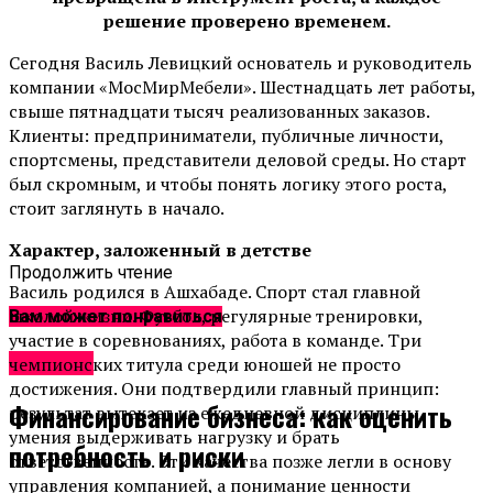
решение проверено временем.
Сегодня Василь Левицкий основатель и руководитель
компании «МосМирМебели». Шестнадцать лет работы,
свыше пятнадцати тысяч реализованных заказов.
Клиенты: предприниматели, публичные личности,
спортсмены, представители деловой среды. Но старт
был скромным, и чтобы понять логику этого роста,
стоит заглянуть в начало.
Характер, заложенный в детстве
Продолжить чтение
Василь родился в Ашхабаде. Спорт стал главной
школой жизни. Футбол, регулярные тренировки,
Вам может понравиться
участие в соревнованиях, работа в команде. Три
Новости
чемпионских титула среди юношей не просто
достижения. Они подтвердили главный принцип:
Финансирование бизнеса: как оценить
результат вытекает из ежедневной дисциплины,
умения выдерживать нагрузку и брать
потребность и риски
ответственность. Эти качества позже легли в основу
управления компанией, а понимание ценности