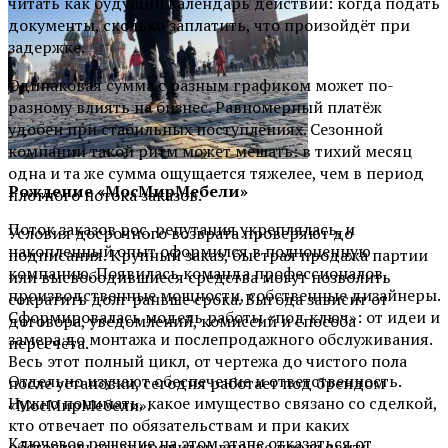
читать как будущий календарь действий: когда подать
документы, сколько заплатить, что произойдёт при
задержке.
Одинаковая сумма с разным графиком может по-
разному влиять на бизнес. Равномерный платёж
удобен при стабильных поступлениях. Сезонной
компании такой ритм может мешать: в тихий месяц
одна и та же сумма ощущается тяжелее, чем в период
Рождение «МосМирМебели»
плотного потока заказов.
Поток заказов рос, репутация укреплялась, и
Условия досрочного возврата проверяют до
накопленный опыт оформился в полноценную
подписания. Крупный заказ, быстрая продажа партии
компанию. Появилась команда профессионалов,
или высвободившиеся средства могут позволить
производственные мощности, собственные дизайнеры.
сократить долг раньше срока. Выгода зависит от
Сформировалась модель работы «под ключ»: от идеи и
договора, уведомлений, комиссий и способа
замера до монтажа и послепродажного обслуживания.
пересчёта.
Весь этот полный цикл, от чертежа до чистого пола
Отдельно изучают обеспечение и ответственность.
после установки, сегодня работает под брендом
Нужно понимать, какое имущество связано со сделкой,
«МосМирМебели».
кто отвечает по обязательствам и при каких
Ключевое решение на этом этапе отказаться от
обстоятельствах кредитор вправе предъявить