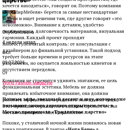
хочется находиться», говорит он. Поэтому компания
«МосМирМебели» берется за самые нестандартные
задачи и ищет решения там, где другие говорят «это
невозможно». Внимание к деталям, удобство
эксплуатации, долговечность материалов, визуальная
Опубликовано
гармония. Каждый проект проходит
4 недели назад
многоступенчатый контроль: от консультации с
дизайнером до финальной установки. Такой подход
вкл
требует больше времени и ресурсов на этапе
09.07.2026
разработки, но окупается лояльностью клиентов и
отсутствием переделок.
От
Компания не стремится удивить эпатажем, ее цель
World Fashion Magazine
функциональная эстетика. Мебель не должна
привлекать избыточное внимание, она должна
Полные залы, звездный десант и шоу, которое уже
работать эффективно и радовать глаз долгие годы.
называют самым дерзким открытием лета: в
Этот принцип отражается в каждом проекте и стал
Москве прогремело «Тридевятое царство»
частью компании «МосМирМебели».
Похоже, у столичной ночной жизни появилось новая
точка притяжения. В театре
«Нота Бене»
в