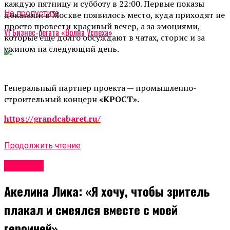
каждую пятницу и субботу в 22:00. Первые показы
Не пропустите
доказали: в Москве появилось место, куда приходят не
просто провести красивый вечер, а за эмоциями,
VI Бизнес-регата «Волна Успеха»
которые еще долго обсуждают в чатах, сторис и за
ужином на следующий день.
Генеральный партнер проекта — промышленно-
строительный концерн
«КРОСТ».
https://grandcabaret.ru/
Продолжить чтение
Новости
Акелина Лика: «Я хочу, чтобы зритель
плакал и смеялся вместе с моей
героиней»