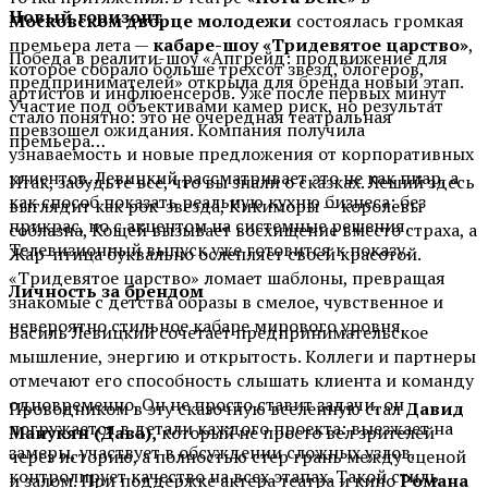
Новый горизонт
Московском дворце молодежи
состоялась громкая
премьера лета —
кабаре-шоу «Тридевятое царство»
,
Победа в реалити-шоу «Апгрейд: продвижение для
которое собрало больше трехсот звезд, блогеров,
предпринимателей» открыла для бренда новый этап.
артистов и инфлюенсеров. Уже после первых минут
Участие под объективами камер риск, но результат
стало понятно: это не очередная театральная
превзошел ожидания. Компания получила
премьера…
узнаваемость и новые предложения от корпоративных
клиентов. Левицкий рассматривает это не как пиар, а
Итак, забудьте все, что вы знали о сказках. Леший здесь
как способ показать реальную кухню бизнеса: без
выглядит как рок-звезда, Кикиморы — королевы
прикрас, но с акцентом на системные решения.
соблазна, Кощей вызывает восхищение вместо страха, а
Телевизионный выпуск уже готовится к показу.
Жар-птица буквально ослепляет своей красотой.
«Тридевятое царство» ломает шаблоны, превращая
Личность за брендом
знакомые с детства образы в смелое, чувственное и
невероятно стильное кабаре мирового уровня.
Василь Левицкий сочетает предпринимательское
мышление, энергию и открытость. Коллеги и партнеры
отмечают его способность слышать клиента и команду
одновременно. Он не просто ставит задачи, он
Проводником в эту сказочную вселенную стал
Давид
погружается в детали каждого проекта: выезжает на
Манукян (Дава),
который не просто вел зрителей
замеры, участвует в обсуждении сложных узлов,
через историю, а полностью стер грань между сценой
контролирует качество на всех этапах. Такой стиль
и залом. При поддержке актера театра и кино
Романа