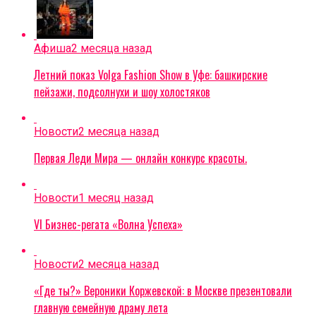
Афиша
2 месяца назад
Летний показ Volga Fashion Show в Уфе: башкирские
пейзажи, подсолнухи и шоу холостяков
Новости
2 месяца назад
Первая Леди Мира — онлайн конкурс красоты.
Новости
1 месяц назад
VI Бизнес-регата «Волна Успеха»
Новости
2 месяца назад
«Где ты?» Вероники Коржевской: в Москве презентовали
главную семейную драму лета