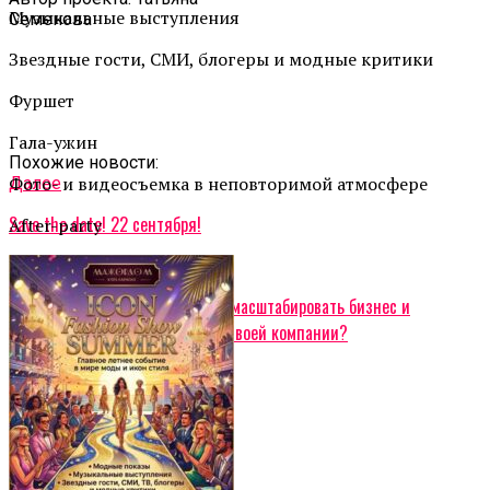
Музыкальные выступления
Семенова
Звездные гости, СМИ, блогеры и модные критики
Фуршет
Гала-ужин
Похожие новости:
Фото- и видеосъемка в неповторимой атмосфере
Далее
Save the date! 22 сентября!
After-party
Не пропустите
СОБСТВЕННИК И КОМАНДА: как масштабировать бизнес и
перестать быть сотрудником в своей компании?