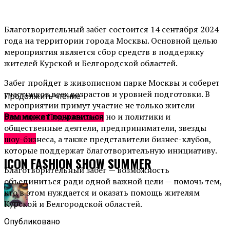
Благотворительный забег состоится 14 сентября 2024
года на территории города Москвы. Основной целью
мероприятия является сбор средств в поддержку
жителей Курской и Белгородской областей.
Забег пройдет в живописном парке Москвы и соберет
участников всех возрастов и уровней подготовки. В
Продолжить чтение
мероприятии примут участие не только жители
столицы и Подмосковья, но и политики и
Вам может понравиться
общественные деятели, предприниматели, звезды
Афиша
шоу-бизнеса, а также представители бизнес-клубов,
которые поддержат благотворительную инициативу.
ICON FASHION SHOW SUMMER
Благотворительный забег — возможность
объединиться ради одной важной цели — помочь тем,
кто в этом нуждается и оказать помощь жителям
Курской и Белгородской областей.
Опубликовано