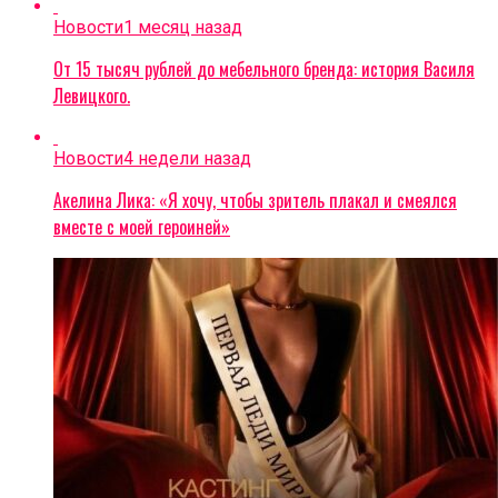
Новости
1 месяц назад
От 15 тысяч рублей до мебельного бренда: история Василя
Левицкого.
Новости
4 недели назад
Акелина Лика: «Я хочу, чтобы зритель плакал и смеялся
вместе с моей героиней»