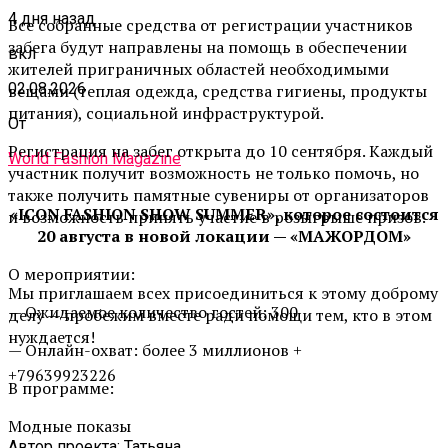
4 дня назад
Все собранные средства от регистрации участников
забега будут направлены на помощь в обеспечении
вкл
жителей приграничных областей необходимыми
02.08.2026
вещами (теплая одежда, средства гигиены, продукты
питания), социальной инфраструктурой.
От
Регистрация на забег открыта до 10 сентября. Каждый
World Fashion Magazine
участник получит возможность не только помочь, но
также получить памятные сувениры от организаторов
«ICON FASHION SHOW SUMMER», которое состоится
и возможность принять участие в розыгрыше призов.
20 августа в новой локации — «МАЖОРДОМ»
О мероприятии:
Мы приглашаем всех присоединиться к этому доброму
— Ожидаемое количество гостей: 300
делу — пробежим вместе ради помощи тем, кто в этом
нуждается!
— Онлайн-охват: более 3 миллионов +
+79639923226
В программе:
Модные показы
Автор проекта: Татьяна