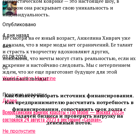
гимнастическом коврике — это настоящее шоу, в
котором она раскрывает свою уникальность и
индивидуальность.
Опубликовано
4 дня назад
Не смотря на ее юный возраст, Анжелина Хиврич уже
доказала, что в мире моды нет ограничений. Ее талант
вкл
и страсть к творчеству вдохновляют других,
03.08.2026
показывая, что мечты могут стать реальностью, если их
искренне и настойчиво следовать. Мы с нетерпением
От
ждем, что же еще приготовит будущее для этой
маленькой звезды!
World Fashion Magazine
Похожие новости:
Как бизнесу выбрать источник финансирования.
Далее
Как предпринимателю рассчитать потребность в
финансировании, сопоставить срок долга с
Всероссийский конкурс красоты «Top Model — Москва 2023»
задачей бизнеса и проверить нагрузку на
состоялся 24 августа 2023 в ресторане «Caspian».
денежный поток.
Не пропустите