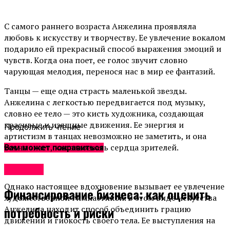
С самого раннего возраста Анжелина проявляла
любовь к искусству и творчеству. Ее увлечение вокалом
подарило ей прекрасный способ выражения эмоций и
чувств. Когда она поет, ее голос звучит словно
чарующая мелодия, перенося нас в мир ее фантазий.
Танцы — еще одна страсть маленькой звезды.
Анжелина с легкостью передвигается под музыку,
словно ее тело — это кисть художника, создающая
красивые и изящные движения. Ее энергия и
Продолжить чтение
артистизм в танцах невозможно не заметить, и она
точно знает, как завоевать сердца зрителей.
Вам может понравиться
Новости
Однако настоящее вдохновение вызывает ее увлечение
Финансирование бизнеса: как оценить
художественной гимнастикой. В этом виде искусства
Анжелина находит способ объединить грацию
потребность и риски
движений и гибкость своего тела. Ее выступления на