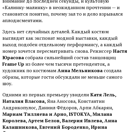
внимание до последней секунды, и культовую
«Калинку-малинку» в неожиданном прочтении — и
становится понятно, почему зал то и дело взрывался
аплодисментами.
Здесь нет случайных деталей. Каждый костюм
выглядит как экспонат модной выставки, каждый
выход подобен отдельному перформансу, а каждый
номер хочется пересматривать снова. Режиссер
Настя
Юрасова
собрала сильнейший состав танцовщиц
Frame Up
из более чем тысячи претенденток, а
художник по костюмам
Анна Мельникова
создала
образы, которые гости обсуждали не меньше самого
шоу.
Одними из первых премьеру увидели
Катя Лель,
Наталия Власова,
Яна Аносова, Константин
Андрикопулос, Даниил Фёдоров, Арпи Абкарян,
Мариам Тилляева и Арно, ISTOKYA, Милана
Королева, Артем Белов, Валерия Ивлева, Анна
Калашникова, Евгений Бороденко, Ирина