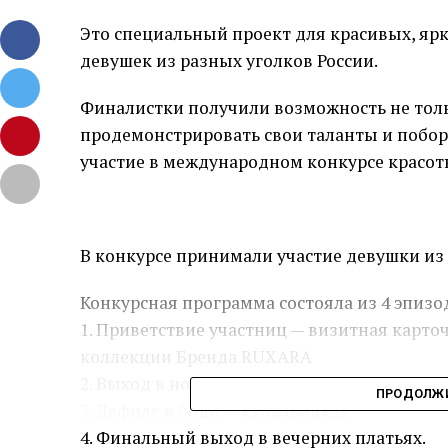
Это специальный проект для красивых, яр
девушек из разных уголков России.
Финалистки получили возможность не толь
продемонстрировать свои таланты и побор
участие в международном конкурсе красоты
В конкурсе принимали участие девушки из 
Конкурсная программа состояла из 4 эпизо
1. Приветствие участниц — визитная карто
коллекции Бренда RUXARA
2. Выход в новой коллекции купальников 
ПРОДОЛЖИ
3. Дефиле в боди — купальниках
4. Финальный выход в вечерних платьях.