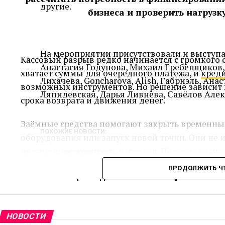
другие.
бизнеса и проверить нагрузк
На мероприятии присутствовали и выступа
Кассовый разрыв редко начинается с громкого с
Анастасия Годунова, Михаил Гребенщиков,
хватает суммы для очередного платежа, и
креди
Лихачева, Goncharova, Alish, Габриэль, Ан
возможных инструментов. Но решение зависит не
Ляпидевская, Дарья Ливнева, Савёлов Алек
срока возврата и движения денег.
Заёмные средства помогают закрыть временный
ПОХОЖИЕ НОВОСТИ:
оборудования или запуск новой точки. Они не 
не заменяют контроль расходов. Поэтому снач
НЕ ПРОПУСТИТЕ
«Маленькая Звезда в Растущем
потребность, а потом выбирает источник фина
ПРОДОЛЖИТЬ Ч
Мире Моды: Анжелина Хиврич»
Как определить реальную потреб
Расчёт начинается не с вопроса «сколько дадут»
НОВОСТИ