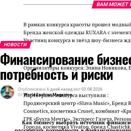
ВАМ МОЖЕТ 
В рамках конкурса красоты прошел модный
Бренда женской одежды RUXARA с элемент
Участниц конкурса и звёзд шоу-бизнеса ж
НОВОСТИ
Финансирование бизнес
потребность и риски
Организаторы конкурса: Элина Новикова, 
Опубликовано
6 дней назад
вкл
03.08.2026
Партнерами конкурса выступили :
От
World Fashion Magazine
Продюсерский центр «Slava Music», Бренд R
Cosmetics, косметика Cruset, комбинат «К
ГРК «Бухта Мечты», Экспресс Газета, Person
Как бизнесу выбрать источник финанс
Города, косметика Vivaton, бренд Chastichka
рассчитать потребность в финансировании,