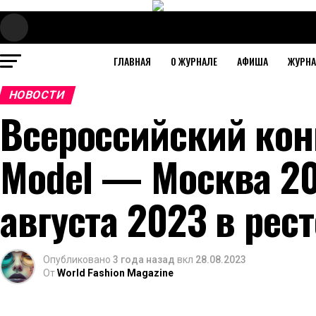
ГЛАВНАЯ
О ЖУРНАЛЕ
АФИША
ЖУРН
НОВОСТИ
Всероссийский кон
Model — Москва 20
августа 2023 в рес
Опубликовано
3 года назад
вкл
28.08.2023
От
World Fashion Magazine