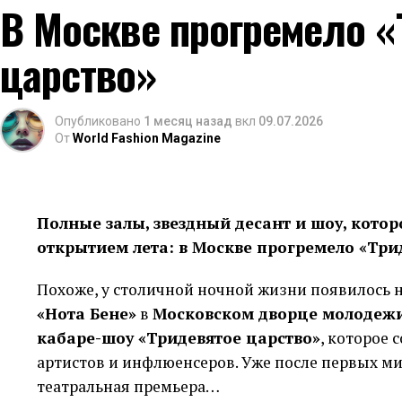
сезонной партии, оплата уже выполненного зак
В Москве прогремело «
расширение производства требуют разных сумм 
суммой, датой платежа и источником возврата, 
царство»
Остаток на счёте не всегда означает свободные
предназначена поставщику, арендодателю, нало
Опубликовано
1 месяц назад
вкл
09.07.2026
От
World Fashion Magazine
отделяют доступный баланс от обязательств, к
Размер резерва зависит от устойчивости прода
покупателей и вероятности непредвиденных ра
Полные залы, звездный десант и шоу, кото
выручка, тем осторожнее должен быть расчёт.
открытием лета: в Москве прогремело «Три
Брать сумму «с запасом» тоже рискованно. Неи
Похоже, у столичной ночной жизни появилось н
расходы по условиям продукта, а крупный плат
«Нота Бене»
в
Московском дворце молодеж
Практичнее считать минимальную сумму, котор
кабаре-шоу «Тридевятое царство»
, которое 
обращения через несколько дней.
артистов и инфлюенсеров. Уже после первых ми
театральная премьера…
Почему срок связан с целью