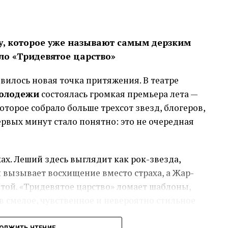
ти продаж, сроков оплаты со стороны
нных расходов. Чем сильнее колеблется
у, которое уже называют самым дерзким
расчёт.
ло «Тридевятое царство»
нно. Неиспользованные деньги могут создавать
вилось новая точка притяжения. В театре
ный платёж сужает пространство для манёвра.
молодежи
состоялась громкая премьера лета —
, которая закрывает задачу без повторного
которое собрало больше трехсот звезд, блогеров,
ервых минут стало понятно: это не очередная
ю
зках. Леший здесь выглядит как рок-звезда,
рументом с сопоставимым сроком возврата.
вызывает восхищение вместо страха, а Жар-
ель, долг на годы меняет экономику закупки.
отой. «Тридевятое царство» ломает шаблоны,
дно обслуживать из одного оборота:
в смелое, чувственное и невероятно стильное
инают приносить деньги постепенно.
рает календарь денежных потоков. В нём
ОЛЖИТЬ ЧТЕНИЕ