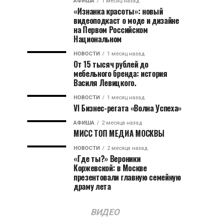
АФИША
1 месяц назад
«Изнанка красоты»: новый
видеоподкаст о моде и дизайне
на Первом Российском
Национальном
НОВОСТИ
1 месяц назад
От 15 тысяч рублей до
мебельного бренда: история
Василя Левицкого.
НОВОСТИ
1 месяц назад
VI Бизнес-регата «Волна Успеха»
АФИША
2 месяца назад
МИСС ТОП МЕДИА МОСКВЫ
НОВОСТИ
2 месяца назад
«Где ты?» Вероники
Коржевской: в Москве
презентовали главную семейную
драму лета
ВИДЕО