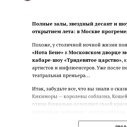
Размер резерва зависит от устойчивос
покупателей и вероятности непредвиде
Полные залы, звездный десант и шо
выручка, тем осторожнее должен быть 
открытием лета: в Москве прогреме
Брать сумму «с запасом» тоже рискова
Похоже, у столичной ночной жизни поя
расходы по условиям продукта, а круп
«Нота Бене»
в
Московском дворце 
Практичнее считать минимальную сумму
кабаре-шоу «Тридевятое царство»
, 
обращения через несколько дней.
артистов и инфлюенсеров. Уже после п
театральная премьера…
Почему срок связан с цель
Итак, забудьте все, что вы знали о ска
Короткую потребность закрывают инст
Кикиморы — королевы соблазна, Кощей 
Если товар продаётся за несколько нед
птица буквально ослепляет своей крас
Долгосрочное вложение, наоборот, тру
превращая знакомые с детства образы 
оборудование или новая площадка нач
кабаре мирового уровня.
Перед решением предприниматель соби
ПРОД