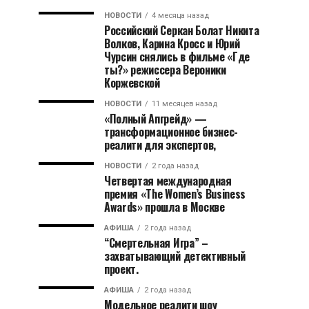
НОВОСТИ
4 месяца назад
Российский Серкан Болат Никита
Волков, Карина Кросс и Юрий
Чурсин снялись в фильме «Где
ты?» режиссера Вероники
Коржевской
НОВОСТИ
11 месяцев назад
«Полный Апгрейд» —
трансформационное бизнес-
реалити для экспертов,
НОВОСТИ
2 года назад
Четвертая международная
премия «The Women’s Business
Awards» прошла в Москве
АФИША
2 года назад
“Смертельная Игра” –
захватывающий детективный
проект.
АФИША
2 года назад
Модельное реалити шоу