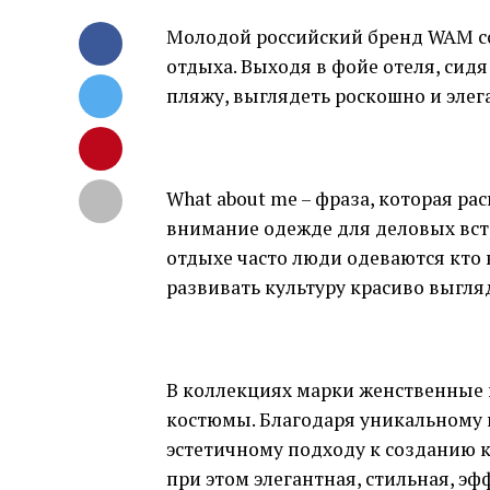
Молодой российский бренд
WAM
с
отдыха
.
Выходя в фойе отеля
,
сидя
пляжу
,
выглядеть роскошно и эле
What
about
me
– фраза
,
которая ра
внимание одежде для деловых вст
отдыхе часто люди одеваются кто 
развивать культуру красиво выгля
В коллекциях марки женственные 
костюмы
.
Благодаря уникальному
эстетичному подходу к созданию
при этом элегантная
,
стильная
,
эф