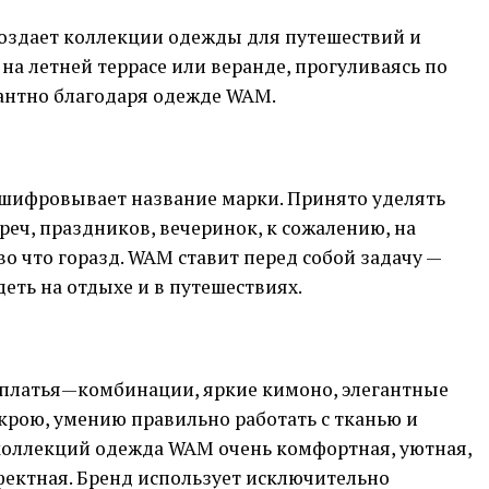
оздает коллекции одежды для путешествий и
 на летней террасе или веранде
,
прогуливаясь по
гантно благодаря одежде
WAM
.
сшифровывает название марки
.
Принято уделять
реч
,
праздников
,
вечеринок
,
к сожалению
,
на
во что горазд
.
WAM
ставит перед собой задачу
—
деть на отдыхе и в путешествиях
.
платья
—
комбинации
,
яркие кимоно
,
элегантные
 крою
,
умению правильно работать с тканью и
 коллекций одежда
WAM
очень комфортная
,
уютная
,
фектная
.
Бренд использует исключительно