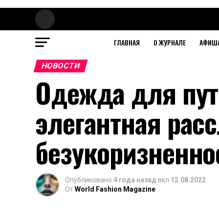
ГЛАВНАЯ
О ЖУРНАЛЕ
АФИШ
НОВОСТИ
Одежда для пу
элегантная рас
безукоризненно
Опубликовано
4 года назад
вкл
12.08.2022
От
World Fashion Magazine