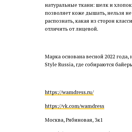
натуральные ткани
:
шелк и хлопок
позволяет коже дышать
,
нельзя не
распознать
,
какая из сторон класс
отличить от лицевой
.
Марка основана весной
2022
года
,
Style
Russia
,
где собираются байеры
https://wamdress.ru/
https://vk.com/wamdress
Москва
,
Рябиновая
, 3
к
1