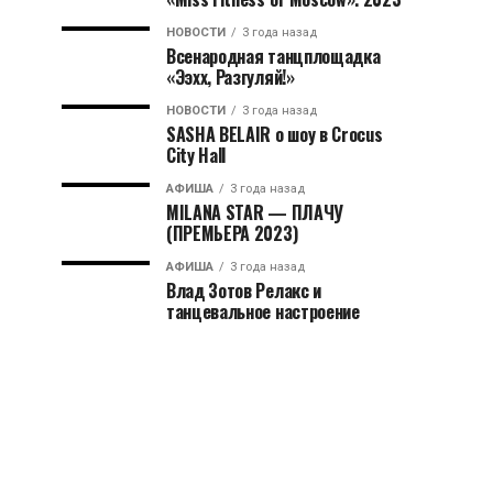
НОВОСТИ
3 года назад
Всенародная танцплощадка
«Ээхх, Разгуляй!»
НОВОСТИ
3 года назад
SASHA BELAIR о шоу в Crocus
City Hall
АФИША
3 года назад
MILANA STAR — ПЛАЧУ
(ПРЕМЬЕРА 2023)
АФИША
3 года назад
Влад Зотов Релакс и
танцевальное настроение