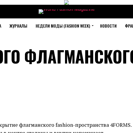
А
ЖУРНАЛЫ
НЕДЕЛИ МОДЫ (FASHION WEEK)
НОВОСТИ
ФРА
ОГО ФЛАГМАНСКОГ
крытие флагманского fashion-пространства 4FORMS.
н в центре столицы и внутри напоминает