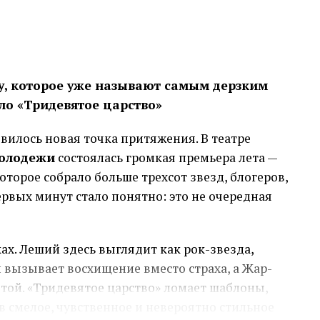
лю, налогам или зарплате. Поэтому в расчёте
льств, которые наступят в ближайшие недели.
ти продаж, сроков оплаты со стороны
нных расходов. Чем сильнее колеблется
у, которое уже называют самым дерзким
расчёт.
ло «Тридевятое царство»
нно. Неиспользованные деньги могут создавать
вилось новая точка притяжения. В театре
ный платёж сужает пространство для манёвра.
молодежи
состоялась громкая премьера лета —
, которая закрывает задачу без повторного
которое собрало больше трехсот звезд, блогеров,
ервых минут стало понятно: это не очередная
ю
зках. Леший здесь выглядит как рок-звезда,
рументом с сопоставимым сроком возврата.
вызывает восхищение вместо страха, а Жар-
ель, долг на годы меняет экономику закупки.
отой. «Тридевятое царство» ломает шаблоны,
дно обслуживать из одного оборота:
в смелое, чувственное и невероятно стильное
инают приносить деньги постепенно.