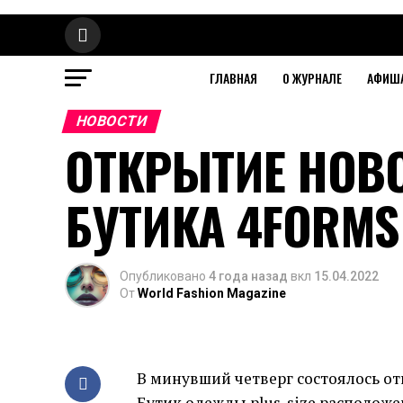
ГЛАВНАЯ
О ЖУРНАЛЕ
АФИШ
НОВОСТИ
ОТКРЫТИЕ НОВ
БУТИКА 4FORMS
Опубликовано
4 года назад
вкл
15.04.2022
От
World Fashion Magazine
В минувший четверг состоялось от
Бутик одежды plus-size расположе