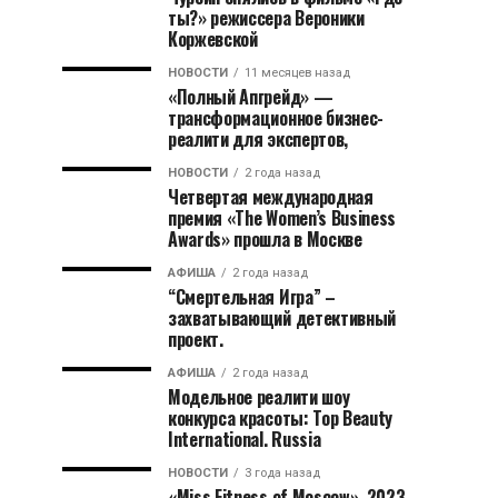
ты?» режиссера Вероники
Коржевской
НОВОСТИ
11 месяцев назад
«Полный Апгрейд» —
трансформационное бизнес-
реалити для экспертов,
НОВОСТИ
2 года назад
Четвертая международная
премия «The Women’s Business
Awards» прошла в Москве
АФИША
2 года назад
“Смертельная Игра” –
захватывающий детективный
проект.
АФИША
2 года назад
Модельное реалити шоу
конкурса красоты: Top Beauty
International. Russia
НОВОСТИ
3 года назад
«Miss Fitness of Moscow». 2023