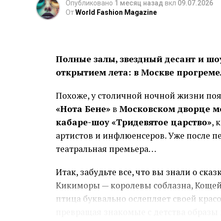
предназначена поставщику, арендодате
Опубликовано
1 месяц назад
вкл
09.07.2026
От
World Fashion Magazine
отделяют доступный баланс от обязате
Размер резерва зависит от устойчивос
покупателей и вероятности непредвиде
Полные залы, звездный десант и шо
выручка, тем осторожнее должен быть 
открытием лета: в Москве прогреме
Брать сумму «с запасом» тоже рискова
Похоже, у столичной ночной жизни поя
расходы по условиям продукта, а круп
«Нота Бене»
в
Московском дворце 
Практичнее считать минимальную сумму
кабаре-шоу «Тридевятое царство»
, 
обращения через несколько дней.
артистов и инфлюенсеров. Уже после п
театральная премьера…
Почему срок связан с цель
Итак, забудьте все, что вы знали о ска
Короткую потребность закрывают инст
Кикиморы — королевы соблазна, Кощей 
Если товар продаётся за несколько нед
птица буквально ослепляет своей крас
Долгосрочное вложение, наоборот, тру
превращая знакомые с детства образы 
оборудование или новая площадка нач