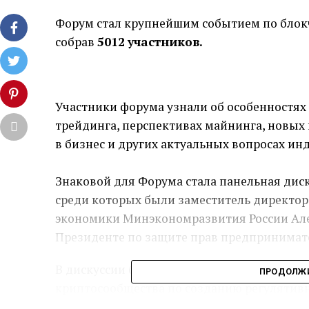
Форум стал крупнейшим событием по блокч
собрав
5012
участников.
Участники форума узнали об особенностях 
трейдинга, перспективах майнинга, новых
в бизнес и других актуальных вопросах ин
Знаковой для Форума стала панельная диск
среди которых были заместитель директо
экономики Минэкономразвития России Ал
Президенте по защите прав предпринима
В дискуссии было очерчено будущее крипто
ПРОДОЛЖИ
криптосообщества по созданию регулятивн