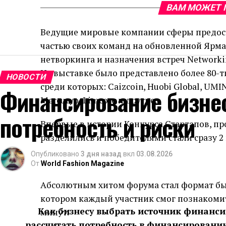
ВАМ МОЖЕТ 
Ведущие мировые компании сферы предост
частью своих команд на обновленной Ярма
нетворкинга и назначения встреч Networkin
На выставке было представлено более 80-
НОВОСТИ
среди которых: Caizcoin, Huobi Global, UMI
Финансирование бизнес
Mercuryo, Limcore и другие.
потребность и риски
Впервые в истории Конкурса Стартапов, п
разделились и победителями стали сразу 2 
Опубликовано
3 дня назад
вкл
03.08.2026
От
World Fashion Magazine
Абсолютным хитом форума стал формат быс
котором каждый участник смог познакомит
Как бизнесу выбрать источник финанс
минут.
рассчитать потребность в финансировании,