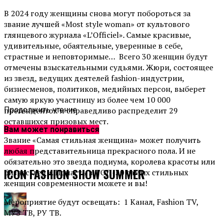
В 2024 году женщины снова могут побороться за
звание лучшей «Most
s
tyle
w
oman» от культового
глянцевого журнала «L’
O
fficiel». Самые красивые,
удивительные, обаятельные, уверенные в себе,
страстные и неповторимые… Всего 30 женщин будут
отмечены взыскательными судьями. Жюри, состоящее
из звезд, ведущих деятелей fashion-индустрии,
бизнесменов, политиков, медийных персон, выберет
самую яркую участницу из более чем 10 000
претенденток и справедливо распределит 29
Продолжить чтение
оставшихся призовых мест.
Вам может понравиться
Звание «Самая стильная женщина» может получить
Афиша
любая представительница прекрасного пола. И не
обязательно это звезда подиума, королева красоты или
ICON FASHION SHOW SUMMER
бизнес-леди. Попасть в ТОП-30 самых стильных
женщин современности можете и вы!
Мероприятие будут освещать: 1 Канал, Fashion TV,
МУЗ ТВ, РУ ТВ.