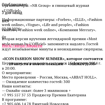
Опубликовано
Организаторы: «NR Group» и глянцевый журнал
«L’
O
fficiel».
3 дня назад
Информационные
партнеры
: «Forbes», «ELLE», «Fashion
вкл
week online», «Vogue», «Life and people», «Fashion
02.08.2026
camera», «Fashion week online», «
Компания
Mercury».
От
Вторая версия вручения легендарной премии «Most
style woman by L’
O
fficiel» запомнится надолго. Гостей
World Fashion Magazine
ждут незабываемые минуты и неожиданные сюрпризы.
«ICON FASHION SHOW SUMMER», которое состоится
Церемония награждения состоится 15 февраля 2024 г.
20 августа в новой локации — «МАЖОРДОМ»
в 20:00.
О мероприятии:
Место проведения – Россия, Москва, «ARBAT HOLL».
— Ожидаемое количество гостей: 300
Наши контакты:
— Онлайн-охват: более 3 миллионов +
+7 995 557 37 53 Продюсер Премии Екатерина
В программе:
+7 905 606 14 78 Дмитрий Новоселов