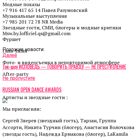
Модные показы
+7 916 417 65 14 Павел Разумовский
Музыкальные выступления
+7 985 201 72 78 NR Media
Звездные гости, СМИ, блогеры и модные критики
Msw.by.lofficiel.qs@gmail.com
Фуршет
Похожие новости:
Гала-ужин
Далее
Фото- и видеосъемка в неповторимой атмосфере
Ток-шоу ИСПОВЕДЬ — ГОВОРИТЬ ПРАВДУ — НЕ ПРЕСТУПЛЕНИЕ
After-party
Не пропустите
RUSSIAN OPEN DANCE AWARDS
Артисты и звездные гости :
Мы пригласили:
Сергей Зверев (звездный гость), Тарзан, Группа
Ассорти, Никита Турчин (блогер), Анастасия Волочкова
(звезды гость), Надежда Ермакова (блогер), LaKamila