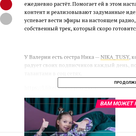
ежедневно растёт. Помогает ей в этом нас
контент и реализовывают задуманные идеи
успевает вести эфиры на настоящем радио, 
собственный трек, который скоро готовитс
У Валерии есть сестра Ника —
NIKA_TUSY
, 
радует своих подписчиков каждый день, по
талантами в соц сетях.
ПРОДОЛЖИ
https://l.likee.video/p/SZgkUL
ВАМ МОЖЕТ 