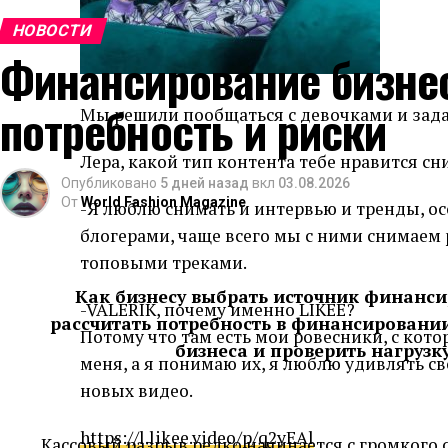
НОВОСТИ
Финансирование бизнес
потребность и риски
Мы решили пообщаться с девочками и задат
Лера, какой тип контента тебе нравится сн
Опубликовано
5 дней назад
вкл
03.08.2026
От
World Fashion Magazine
-Я люблю снимать и интервью и тренды, о
блогерами, чаще всего мы с ними снимаем
топовыми треками.
Как бизнесу выбрать источник финанс
-VALERIK, почему именно LIKEE?
рассчитать потребность в финансировании,
Потому что там есть мои ровесники, с кот
бизнеса и проверить нагрузк
меня, а я понимаю их, я люблю удивлять с
новых видео.
https://l.likee.video/p/q2yEAl
Кассовый разрыв редко начинается с громкого с