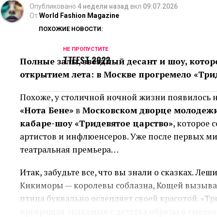
предназначена поставщику, арендодателю, нало
Опубликовано
4 недели назад
вкл
09.07.2026
От
World Fashion Magazine
отделяют доступный баланс от обязательств, к
ПОХОЖИЕ НОВОСТИ:
Размер резерва зависит от устойчивости прода
НЕ ПРОПУСТИТЕ
покупателей и вероятности непредвиденных ра
TTFEST 2022
Полные залы, звездный десант и шоу, кото
выручка, тем осторожнее должен быть расчёт.
открытием лета: в Москве прогремело «Три
Брать сумму «с запасом» тоже рискованно. Неи
Похоже, у столичной ночной жизни появилось н
расходы по условиям продукта, а крупный плат
«Нота Бене»
в
Московском дворце молодеж
Практичнее считать минимальную сумму, котор
кабаре-шоу «Тридевятое царство»
, которое 
обращения через несколько дней.
артистов и инфлюенсеров. Уже после первых ми
театральная премьера…
Почему срок связан с целью
Итак, забудьте все, что вы знали о сказках. Леш
Короткую потребность закрывают инструментом
Кикиморы — королевы соблазна, Кощей вызывае
Если товар продаётся за несколько недель, дол
птица буквально ослепляет своей красотой. «Т
Долгосрочное вложение, наоборот, трудно обсл
превращая знакомые с детства образы в смелое
оборудование или новая площадка начинают пр