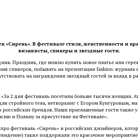
ек «Сирень». В фестивале стиля, женственности и кр
визажисты, спикеры и звездные гости.
ник. Праздник, где можно купить новое платье или сере
ия спикеров, побывать на презентации fashion-журнала и
тствовать на награждении звездный гостей за вклад в ра
«За 2 дня фестиваль посетили больше тысячи женщин. Ат
для стройного тела, нетворкинг с Егором Кунгуровым, м
в российских брендов. Наши приглашенные гости также у
сию и Полину за присутствие на Фестивале».
и про фестиваль «Сирень» и российских дизайнеров, кото
видение) также поддержали это красочное мероприятиедл