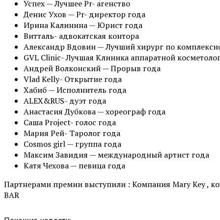
Успех — Лучшее Pr- агенство
Денис Ухов — Pr- директор года
Ирина Калинина — Юрист года
Витталь- адвокатская контора
Александр Вдовин — Лучший хирург по комплекс
GVL Clinic- Лучшая Клиника аппаратной косметоло
Андрей Волконский — Прорыв года
Vlad Kelly- Открытие года
Хабиб — Исполнитель года
ALEX&RUS- дуэт года
Анастасия Дубкова — хореограф года
Саша Project- голос года
Мария Рей- Таролог года
Cosmos girl — группа года
Максим Завидия — международный артист года
Катя Чехова — певица года
Партнерами премии выступили : Компания Mary Key , к
BAR