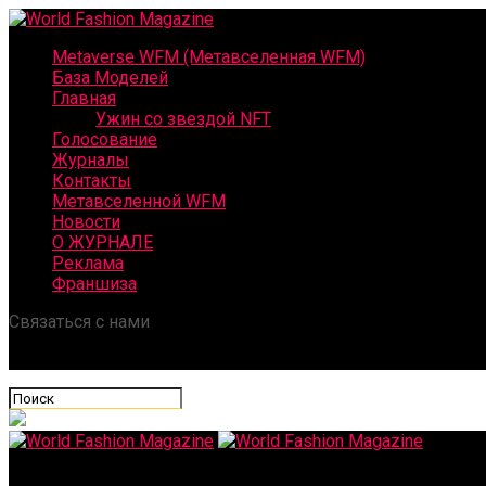
Metaverse WFM (Метавселенная WFM)
База Моделей
Главная
Ужин со звездой NFT
Голосование
Журналы
Контакты
Метавселенной WFM
Новости
О ЖУРНАЛЕ
Реклама
Франшиза
Связаться с нами