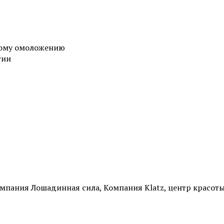
ному омоложению
гии
омпания Лошадинная сила, Компания Klatz, центр красо