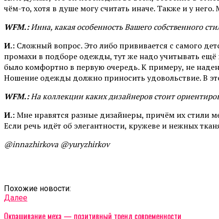
чём-то, хотя в душе могу считать иначе. Также и у него
WFM.:
Инна, какая особенность Вашего собственного стил
И.:
Сложный вопрос. Это либо прививается с самого детс
промахи в подборе одежды, тут же надо учитывать ещё 
было комфортно в первую очередь. К примеру, не надену
Ношение одежды должно приносить удовольствие. В это
WFM.:
На коллекции каких дизайнеров стоит ориентиро
И.:
Мне нравятся разные дизайнеры, причём их стили меж
Если речь идёт об элегантности, кружеве и нежных ткан
@innazhirkova
@yuryzhirkov
Похожие новости:
Далее
Окрашивание меха — позитивный тренд современности