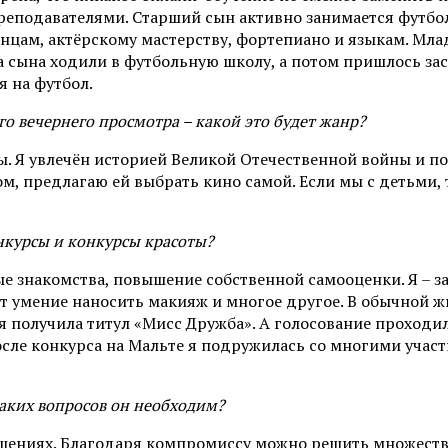
еподавателями. Старший сын активно занимается футбол
нцам, актёрскому мастерству, фортепиано и языкам. Мла
 сына ходили в футбольную школу, а потом пришлось зас
я на футбол.
о вечернего просмотра – какой это будет жанр?
. Я увлечён историей Великой Отечественной войны и п
ом, предлагаю ей выбрать кино самой. Если мы с детьми,
нкурсы и конкурсы красоты?
ые знакомства, повышение собственной самооценки. Я – 
т умение наносить макияж и многое другое. В обычной ж
тия получила титул «Мисс Дружба». А голосование проход
сле конкурса на Мальте я подружилась со многими участ
аких вопросов он необходим?
ношениях. Благодаря компромиссу можно решить множеств