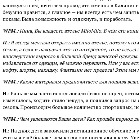
каникулы предпочитаем проводить именно в Калинингра
безумно нравится, а главное — им всегда есть чем заня
показы. Была возможность и отдохнуть, и поработать.
WFM.:
Инна, Вы владеете ателье MiloMilo. В чём его кон
И.:
Я всегда мечтала открыть именно ателье, потому что 
семьи, а если и находила что-то интересное, то не всегда
впоследствии выросло в большой бренд женской одежды. Н
избавляться от одежды, её можно перешить. Или у вас ест
кофту, шорты, накидку. Фантазии нет предела! Этим мы 
WFM.:
Какие материалы предпочитаете для пошива веще
И.:
Раньше мы часто использовали фэшн неопрен, потому
изменилось, ходить стало некуда, и появился запрос н
сезона. Производим большое количество спортивных, н
WFM.:
Чем увлекаются Ваши дети? Как прошёл период ди
И.:
На днях дети закончили дистанционное обучение и уш
учиться ещё больше, чем когда они посещали школу. Уве