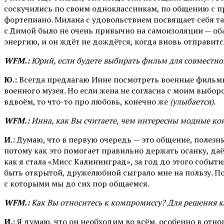
соскучились по своим одноклассникам, по общению с пр
фортепиано. Милана с удовольствием посвящает себя та
с Димой было не очень привычно на самоизоляции — оба
энергию, и он ждёт не дождётся, когда вновь отправитс
WFM.:
Юрий, если будете выбирать фильм для совместног
Ю.:
Всегда предлагаю Инне посмотреть военные фильмы
военного музея. Но если жена не согласна с моим выбор
вдвоём, то что-то про любовь, конечно же
(улыбается).
WFM.:
Инна, как Вы считаете, чем интересны модные ко
И.:
Думаю, что в первую очередь — это общение, полезн
потому как это помогает правильно держать осанку, даё
как я стала «Мисс Калининград», за год до этого собы
быть открытой, дружелюбной сыграло мне на пользу. По
с которыми мы до сих пор общаемся.
WFM.:
Как Вы относитесь к компромиссу? Для решения к
И.:
Я думаю, что он необходим во всём, особенно в от