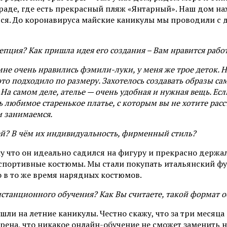
де, где есть прекрасный пляж «Янтарный». Наш дом нахо
ться. До коронавируса майские каникулы мы проводили с 
цепция? Как пришла идея его создания – Вам нравится рабо
мне очень нравились фэмили-луки, у меня же трое деток. 
 это подходило по размеру. Захотелось создавать образы са
а самом деле, ателье — очень удобная и нужная вещь. Если
ь любимое старенькое платье, с которым вы не хотите расс
и занимаемся.
й? В чём их индивидуальность, фирменный стиль?
 что он идеально садился на фигуру и прекрасно держал
а спортивные костюмы. Мы стали покупать итальянский фу
о в то же время нарядных костюмов.
станционного обучения? Как Вы считаете, такой формат 
ли на летние каникулы. Честно скажу, что за три месяца
рена, что никакое онлайн-обучение не сможет заменить н