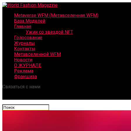
Metaverse WFM (Метавселенная WFM)
База Моделей
Главная
Ужин со звездой NFT
Голосование
Журналы
Контакты
Метавселенной WFM
Новости
О ЖУРНАЛЕ
Реклама
Франшиза
Связаться с нами