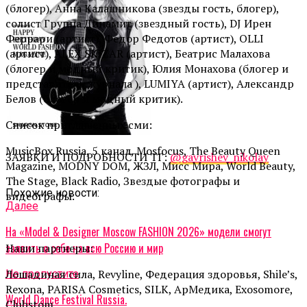
(блогер), Анна Калашникова (звезды гость, блогер),
солист Группа Динамит (звездный гость), DJ Ирен
Феррари (артист), Федор Федотов (артист), OLLI
(артист), ALEX SKIZAR (артист), Беатрис Малахова
(блогер и модный критик), Юлия Монахова (блогер и
представитель журнала ), LUMIYA (артист), Александр
Белов (блогер и модный критик).
Список приглашенных сми:
MusicBox Russia, 5 канал, Mosfocus, The Beauty Queen
ЗАЯВКИ И ПОДРОБНОСТИ ТГ:
@gavrishev_nikolay
Magazine, MODNY DOM, ЖЗЛ, Мисс Мира, World Beauty,
The Stage, Black Radio, Звездые фотографы и
Похожие новости:
видеографы.
Далее
На «Model & Designer Moscow FASHION 2026» модели смогут
заявить о себе на всю Россию и мир
Наши партнеры:
Лошадиная сила, Revyline, Федерация здоровья, Shile’s,
Не пропустите
Rexona, PARISA Cosmetics, SILK, АрМедика, Exosomore,
World Dance Festival Russia.
Clubstom.