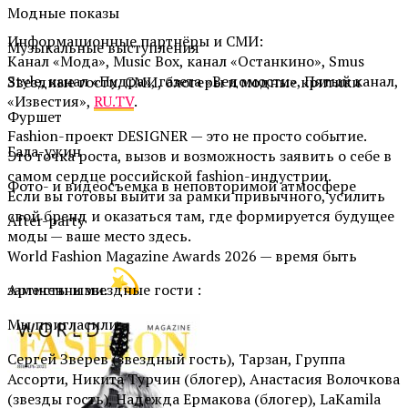
Модные показы
Информационные партнёры и СМИ:
Музыкальные выступления
Канал «Мода», Music Box, канал «Останкино», Smus
Style, канал «Пудра», газета «Ведомости», Пятый канал,
Звездные гости, СМИ, блогеры и модные критики
«Известия»,
RU.TV
.
Фуршет
Fashion-проект DESIGNER — это не просто событие.
Гала-ужин
Это точка роста, вызов и возможность заявить о себе в
самом сердце российской fashion-индустрии.
Фото- и видеосъемка в неповторимой атмосфере
Если вы готовы выйти за рамки привычного, усилить
свой бренд и оказаться там, где формируется будущее
After-party
моды — ваше место здесь.
World Fashion Magazine Awards 2026 — время быть
замеченными.
Артисты и звездные гости :
Мы пригласили:
Сергей Зверев (звездный гость), Тарзан, Группа
Ассорти, Никита Турчин (блогер), Анастасия Волочкова
(звезды гость), Надежда Ермакова (блогер), LaKamila