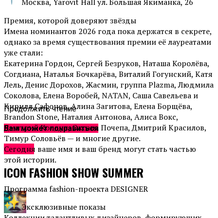
Москва, Yarovit Hall ул. Большая Якиманка, 26
Премия, которой доверяют звёзды
Имена номинантов 2026 года пока держатся в секрете,
однако за время существования премии её лауреатами
уже стали:
Екатерина Гордон, Сергей Безруков, Наташа Королёва,
Согдиана, Наталья Бочкарёва, Виталий Гогунский, Катя
Лель, Денис Дорохов, Жасмин, группа Plazma, Людмила
Соколова, Елена Воробей, NATAN, Саша Савельева и
Кирилл Сафонов, Алина Загитова, Елена Борщёва,
Продолжить чтение
Brandon Stone, Наталия Антонова, Алиса Вокс,
Дмитрий Колдун, Оксана Почепа, Дмитрий Красилов,
Вам может понравиться
Тимур Соловьёв — и многие другие.
Афиша
Сегодня ваше имя и ваш бренд могут стать частью
этой истории.
ICON FASHION SHOW SUMMER
Программа fashion-проекта DESIGNER
Эксклюзивные показы
Коллекции талантливых дизайнеров, формирующих