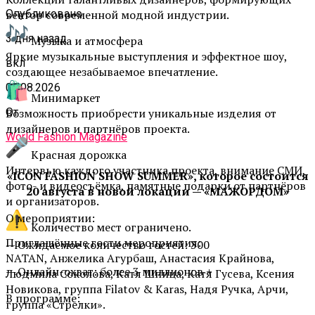
вектор современной модной индустрии.
Опубликовано
3 дня назад
Музыка и атмосфера
Яркие музыкальные выступления и эффектное шоу,
вкл
создающее незабываемое впечатление.
02.08.2026
Минимаркет
Возможность приобрести уникальные изделия от
От
дизайнеров и партнёров проекта.
World Fashion Magazine
Красная дорожка
Интервью каждого участника проекта, внимание СМИ,
«ICON FASHION SHOW SUMMER», которое состоится
фото- и видеосъёмка, памятные подарки от партнёров
20 августа в новой локации — «МАЖОРДОМ»
и организаторов.
О мероприятии:
Количество мест ограничено.
Приглашённые гости мероприятия:
— Ожидаемое количество гостей: 300
NATAN, Анжелика Агурбаш, Анастасия Крайнова,
— Онлайн-охват: более 3 миллионов +
Людмила Соколова, Катя Шпица, Катя Гусева, Ксения
Новикова, группа Filatov & Karas, Надя Ручка, Арчи,
В программе:
группа «Стрелки».