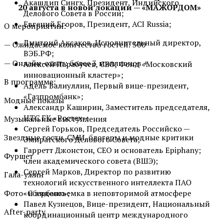
Акашдип Сингх, Президент, Индийского
20 августа в новой локации — «МАЖОРДОМ»
Делового Совета в России;
Евгений Егоров, Президент, ACI Russia;
О мероприятии:
Дмитрий Аксаков, Исполнительный директор,
— Ожидаемое количество гостей: 300
ВЭБ.РФ;
— Онлайн-охват: более 3 миллионов +
Алексей Парабучев, СЕО, Фонд «Московский
инновационный кластер»;
В программе:
Адель Валиуллин, Первый вице-президент,
«Газпромбанк»;
Модные показы
Александр Каширин, Заместитель председателя,
НТС ГК «Ростех»;
Музыкальные выступления
Сергей Горьков, Председатель Российско —
Звездные гости, СМИ, блогеры и модные критики
Эмиратского Делового Совета;
Гарретт Джонстон, СЕО и основатель Epiphany;
Фуршет
член академического совета (ВШЭ);
Сергей Марков, Директор по развитию
Гала-ужин
технологий искусственного интеллекта ПАО
Фото- и видеосъемка в неповторимой атмосфере
«Сбербанк»;
Павел Кузнецов, Вице-президент, Национальный
After-party
координационный центр международного