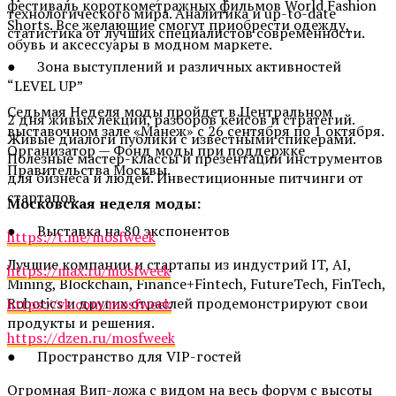
фестиваль короткометражных фильмов World Fashion
технологического мира. Аналитика и up-to-date
Shorts. Все желающие смогут приобрести одежду,
статистика от лучших специалистов современности.
обувь и аксессуары в модном маркете.
● Зона выступлений и различных активностей
“LEVEL UP”
Седьмая Неделя моды пройдет в Центральном
2 дня живых лекций, разборов кейсов и стратегий.
выставочном зале «Манеж» с 26 сентября по 1 октября.
Живые диалоги публики с известными спикерами.
Организатор — Фонд моды при поддержке
Полезные мастер-классы и презентации инструментов
Правительства Москвы.
для бизнеса и людей. Инвестиционные питчинги от
стартапов.
Московская неделя моды:
● Выставка на 80 экспонентов
https://t.me/mosfweek
Лучшие компании и стартапы из индустрий IT, AI,
https://max.ru/mosfweek
Mining, Blockchain, Finance+Fintech, FutureTech, FinTech,
Robotics и других отраслей продемонстрируют свои
https://vk.com/mosfweek
продукты и решения.
https://dzen.ru/mosfweek
● Пространство для VIP-гостей
Огромная Вип-ложа с видом на весь форум с высоты