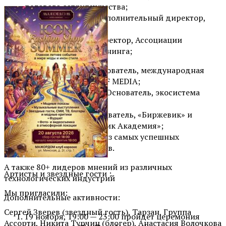
делового сотрудничества;
Дмитрий Марков, Исполнительный директор,
MTS AI;
Сергей Безделов, Директор, Ассоциации
промышленного майнинга;
Эдгар Григорян, Основатель, международная
группа компаний ATF MEDIA;
Владислав Утушкин, Основатель, экосистема
MarsDao;
Михаил Чернов, Основатель, «Биржевик» и
основатель, «Биржевик Академия»;
Сэм Шарипов, один из самых успешных
опционных трейдеров.
А также 80+ лидеров мнений из различных
Артисты и звездные гости :
технологических индустрий
Мы пригласили:
Дополнительные активности:
Сергей Зверев (звездный гость), Тарзан, Группа
19 ноября, 19:00 — 23:00 пройдет церемония
Ассорти, Никита Турчин (блогер), Анастасия Волочкова