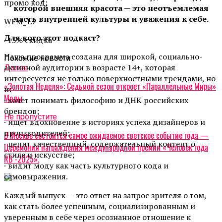
промо код:
которой внешняя красота — это неотъемлемая
часть внутренней культуры и уважения к себе.
WFM_15
Для кого этот подкаст?
-15% скидка
Наша программа создана для широкой, социально-
Похожие новости:
активной аудитории в возрасте 14+, которая
Далее
интересуется не только поверхностными трендами, но
«Золотая Неделя»: Седьмой сезон откроет «Параллельные Миры»
и:
Моды
· хочет понимать философию и ДНК российских
брендов;
Не пропустите
· ищет вдохновение в историях успеха дизайнеров и
производителей;
В Москве состоится самое ожидаемое светское событие года —
· ценит качественный, содержательный контент о
Церемония награждения международной премии «Человек года
стиле и искусстве;
RB -2025».
· видит моду как часть культурного кода и
самовыражения.
Каждый выпуск — это ответ на запрос зрителя о том,
как стать более успешным, социализированным и
уверенным в себе через осознанное отношение к