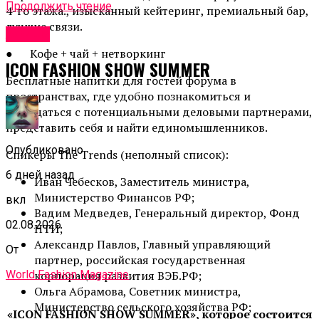
Продолжить чтение
4-го этажа., изысканный кейтеринг, премиальный бар,
лучшие связи.
Афиша
● Кофе + чай + нетворкинг
ICON FASHION SHOW SUMMER
Бесплатные напитки для гостей форума в
пространствах, где удобно познакомиться и
пообщаться с потенциальными деловыми партнерами,
представить себя и найти единомышленников.
Опубликовано
Спикеры The Trends (неполный список):
6 дней назад
Иван Чебесков, Заместитель министра,
Министерство Финансов РФ;
вкл
Вадим Медведев, Генеральный директор, Фонд
02.08.2026
НТИ;
Александр Павлов, Главный управляющий
От
партнер, российская государственная
World Fashion Magazine
корпорация развития ВЭБ.РФ;
Ольга Абрамова, Советник министра,
Министерство сельского хозяйства РФ;
«ICON FASHION SHOW SUMMER», которое состоится