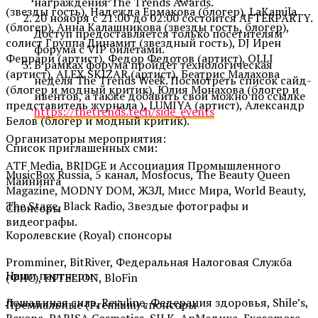
награждения The Trends Awards.
(звезды гость), Надежда Ермакова (блогер), LaKamila
20 ноября с 21:00 до 02:00 состоится AFTERPARTY.
(блогер), Анна Калашникова (звезды гость, блогер),
Доступ предоставляется только посетителям
солист Группа Динамит (звездный гость), DJ Ирен
форума с VIP билетами.
Феррари (артист), Федор Федотов (артист), OLLI
В рамках форума пройдет технологическая
(артист), ALEX SKIZAR (артист), Беатрис Малахова
неделя The Trends Week. Посмотреть список сайд-
(блогер и модный критик), Юлия Монахова (блогер и
ивентов, а также добавить свой можно по ссылке
представитель журнала ), LUMIYA (артист), Александр
https://thetrends.tech/side_events
Белов (блогер и модный критик).
Организаторы мероприятия:
Список приглашенных сми:
ATF Media, BRIDGE и Ассоциация Промышленного
MusicBox Russia, 5 канал, Mosfocus, The Beauty Queen
Майнинга
Magazine, MODNY DOM, ЖЗЛ, Мисс Мира, World Beauty,
The Stage, Black Radio, Звездые фотографы и
Спонсоры
видеографы.
Королевские (Royal) спонсоры
Promminer, BitRiver, Федеральная Налоговая Служба
Наши партнеры:
(ФНС), INTELION, BloFin
Лошадиная сила, Revyline, Федерация здоровья, Shile’s,
Премиальные (Premium) спонсоры
Rexona, PARISA Cosmetics, SILK, АрМедика, Exosomore,