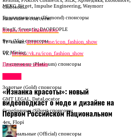
MEXC, Bitget, Impulse Engineering, Waymorr
Clubstom.
Бриллиантовые (Diamond) спонсоры
Наш сайт и соц сети:
BingX, Seventix, DAOPEOPLE
https://icon-fashion.pro/
Вип (Vip) спонсоры
Тг-канал:
https://t.me/icon_fashion_show
DP Mining,
VK:
https://vk.ru/icon_fashion_show
Платиновые (Platinum) спонсоры
Продолжить чтение
COEX
Афиша
Золотые (Gold) спонсоры
«Изнанка красоты»: новый
GMT LEGAL, DataLocator
видеоподкаст о моде и дизайне на
Серебряные (Silver) спонсоры
Первом Российском Национальном
4ex, Flopi
Официальные (Official) спонсоры