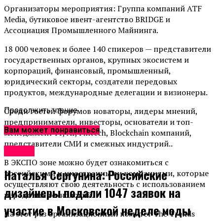
Организаторы мероприятия: Группа компаний ATF
Media, бутиковое ивент-агентство BRIDGE и
Ассоциация Промышленного Майнинга.
18 000 человек и более 140 спикеров — представители
государственных органов, крупных экосистем и
корпораций, финансовый, промышленный,
юридический секторы, создатели передовых
продуктов, международные делегации и визионеры.
Среди гостей форумов новаторы, лидеры мнений,
Продолжить чтение
предприниматели, инвесторы, основатели и топ-
Вам может понравиться
менеджмент IT, AI, Fintech, Blockchain компаний,
представители СМИ и смежных индустрий..
Афиша
В ЭКСПО зоне можно будет ознакомиться с
Наталья Сергунина: Российские
российскими и иностранными компаниями, которые
осуществляют свою деятельность с использованием
дизайнеры подали 1047 заявок на
передовых технологий.
участие в Московской неделе моды
На этот раз организационный комитет The Trends