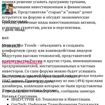
принял решение усилить программу треками,
посвященными инвестиционным и финансовым
рынкам. Представители “старых” и “новых” денег
встретятся на форуме и обсудят экономические
Опубликовано
тренды, различные виды инвестиционных активов,
успешные стратегии, риски и перспективы.
1 день назад
вкл
Миссия The Trends – объединять и создавать
07.08.2026
комфортную среду для взаимодействия лидеров
От
индустрии высоких технологий, представителей
правительства России и других стран, инновационных
World Fashion Magazine
предпринимателей, институциональных и частных
инвесторов. Со сцен форума можно будет услышать
На участие в седьмой Московской неделе моды подано
выступления архитекторов нашего общего
1047 заявок. Примерно половину из них (494) прислали
технологического будущего.
дизайнеры, коллекции которых не были представлены
Темы и проблематика форума:
в предыдущих сезонах проекта, сообщила заммэра
Наталья Сергунина.
ИНДУСТРИЯ 4.0. Технологии и Инвестиции.
GovTech: Цифровая Трансформация Государств.