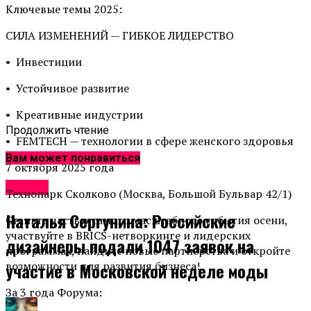
Ключевые темы 2025:
СИЛА ИЗМЕНЕНИЙ — ГИБКОЕ ЛИДЕРСТВО
•⁠
⁠Инвестиции
•⁠
⁠Устойчивое развитие
•⁠
⁠Креативные индустрии
Продолжить чтение
•⁠
⁠FEMTECH — технологии в сфере женского здоровья
Вам может понравиться
7 октября 2025 года
Афиша
Технопарк Сколково (Москва, Большой Бульвар 42/1)
Наталья Сергунина: Российские
Станьте частью самого масштабного события осени,
участвуйте в BRICS-нетворкинге и лидерских
дизайнеры подали 1047 заявок на
программах, найдите новые партнерства и откройте
возможности для развития бизнеса!
участие в Московской неделе моды
За 3 года Форума: