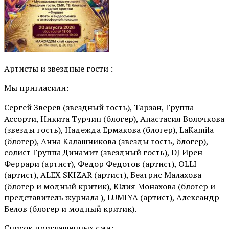
Артисты и звездные гости :
Мы пригласили:
Сергей Зверев (звездный гость), Тарзан, Группа
Ассорти, Никита Турчин (блогер), Анастасия Волочкова
(звезды гость), Надежда Ермакова (блогер), LaKamila
(блогер), Анна Калашникова (звезды гость, блогер),
солист Группа Динамит (звездный гость), DJ Ирен
Феррари (артист), Федор Федотов (артист), OLLI
(артист), ALEX SKIZAR (артист), Беатрис Малахова
(блогер и модный критик), Юлия Монахова (блогер и
представитель журнала ), LUMIYA (артист), Александр
Белов (блогер и модный критик).
Список приглашенных сми: