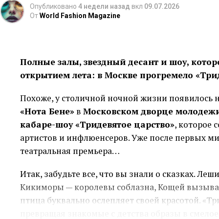
предназначена поставщику, арендодателю, нало
Опубликовано
4 недели назад
вкл
09.07.2026
От
World Fashion Magazine
отделяют доступный баланс от обязательств, к
Размер резерва зависит от устойчивости прода
покупателей и вероятности непредвиденных ра
Полные залы, звездный десант и шоу, кото
выручка, тем осторожнее должен быть расчёт.
открытием лета: в Москве прогремело «Три
Брать сумму «с запасом» тоже рискованно. Неи
Похоже, у столичной ночной жизни появилось н
расходы по условиям продукта, а крупный плат
«Нота Бене»
в
Московском дворце молодеж
Практичнее считать минимальную сумму, котор
кабаре-шоу «Тридевятое царство»
, которое 
обращения через несколько дней.
артистов и инфлюенсеров. Уже после первых ми
театральная премьера…
Почему срок связан с целью
Итак, забудьте все, что вы знали о сказках. Леш
Короткую потребность закрывают инструментом
Кикиморы — королевы соблазна, Кощей вызывае
Если товар продаётся за несколько недель, дол
птица буквально ослепляет своей красотой. «Т
Долгосрочное вложение, наоборот, трудно обсл
превращая знакомые с детства образы в смелое
оборудование или новая площадка начинают пр