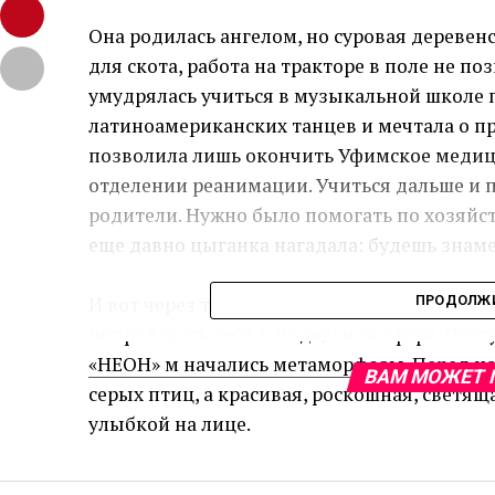
Она родилась ангелом, но суровая деревенс
для скота, работа на тракторе в поле не поз
умудрялась учиться в музыкальной школе 
латиноамериканских танцев и мечтала о пр
позволила лишь окончить Уфимское медици
отделении реанимации. Учиться дальше и 
родители. Нужно было помогать по хозяйств
еще давно цыганка нагадала: будешь знам
И вот через три десятка лет, когда ей уже 
ПРОДОЛЖИ
попробовать себя в модельной сфере. Пост
«НЕОН» м начались метаморфозы. Перед нам
ВАМ МОЖЕТ 
серых птиц, а красивая, роскошная, светя
улыбкой на лице.