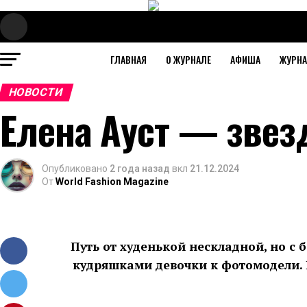
ГЛАВНАЯ
О ЖУРНАЛЕ
АФИША
ЖУРН
НОВОСТИ
Елена Ауст — звез
Опубликовано
2 года назад
вкл
21.12.2024
От
World Fashion Magazine
Путь от худенькой нескладной, но с
кудряшками девочки к фотомодели. 