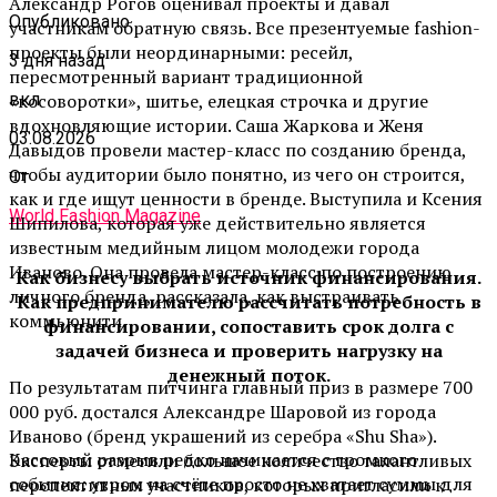
Александр Рогов оценивал проекты и давал
Опубликовано
участникам обратную связь. Все презентуемые fashion-
проекты были неординарными: ресейл,
3 дня назад
пересмотренный вариант традиционной
«косоворотки», шитье, елецкая строчка и другие
вкл
вдохновляющие истории. Саша Жаркова и Женя
03.08.2026
Давыдов провели мастер-класс по созданию бренда,
чтобы аудитории было понятно, из чего он строится,
От
как и где ищут ценности в бренде. Выступила и Ксения
World Fashion Magazine
Шипилова, которая уже действительно является
известным медийным лицом молодежи города
Иваново. Она провела мастер-класс по построению
Как бизнесу выбрать источник финансирования.
личного бренда, рассказала, как выстраивать
Как предпринимателю рассчитать потребность в
коммьюнити.
финансировании, сопоставить срок долга с
задачей бизнеса и проверить нагрузку на
денежный поток.
По результатам питчинга главный приз в размере 700
000 руб. достался Александре Шаровой из города
Иваново (бренд украшений из серебра «Shu Sha»).
Кассовый разрыв редко начинается с громкого
Эксперты отметили большое количество талантливых
события: утром на счёте просто не хватает суммы для
перспективных участников, которых пригласили к