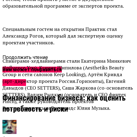
образовательной программе от экспертов проекта.
Специальным гостем на открытии Практик стал
Александр Рогов, который дал экспертную оценку
проектам участников.
Продолжить чтение
Спикерами-хедлайнерами стали Екатерина Минкевич
(Influence You), Ксения Шипилова (Aesthetiks Beauty
Вам может понравиться
Group и сети салонов Keep Looking), Артём Кривда
(арт-директор проекта Россия.Горизонты), Евгений
Новости
Давыдов (CEO SETTERS), Саша Жаркова (со-основатель
SETTERS), Вадим Рыдкин (основатель и CEO финтех
Финансирование бизнеса: как оценить
Finch), а также руководитель проектов
потребность и риски
Россия.Горизонты и Рустрендс Юлия Музыка.