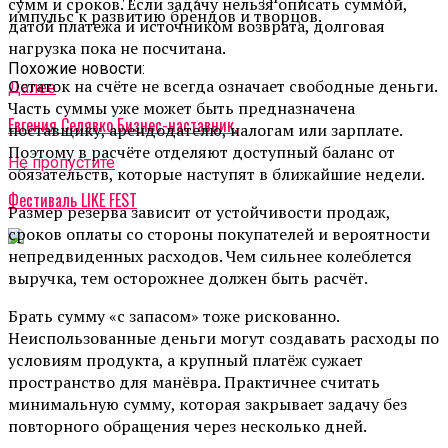
сумм и сроков. Если задачу нельзя описать суммой,
импульс к развитию брендов и творцов.
датой платежа и источником возврата, долговая
нагрузка пока не посчитана.
Похожие новости:
Остаток на счёте не всегда означает свободные деньги.
Далее
Часть суммы уже может быть предназначена
Евгения Селявко Бизнес-наставник.
поставщику, арендодателю, налогам или зарплате.
Поэтому в расчёте отделяют доступный баланс от
Не пропустите
обязательств, которые наступят в ближайшие недели.
Фестиваль LIKE FEST
Размер резерва зависит от устойчивости продаж,
сроков оплаты со стороны покупателей и вероятности
непредвиденных расходов. Чем сильнее колеблется
выручка, тем осторожнее должен быть расчёт.
Брать сумму «с запасом» тоже рискованно.
Неиспользованные деньги могут создавать расходы по
условиям продукта, а крупный платёж сужает
пространство для манёвра. Практичнее считать
минимальную сумму, которая закрывает задачу без
повторного обращения через несколько дней.