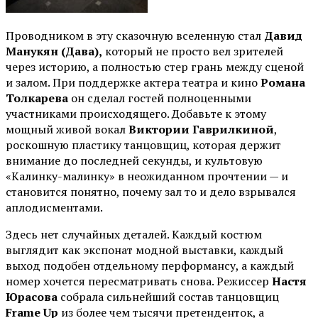
Проводником в эту сказочную вселенную стал
Давид
Манукян (Дава),
который не просто вел зрителей
через историю, а полностью стер грань между сценой
и залом. При поддержке актера театра и кино
Романа
Толкарева
он сделал гостей полноценными
участниками происходящего. Добавьте к этому
мощный живой вокал
Виктории Гаврилкиной
,
роскошную пластику танцовщиц, которая держит
внимание до последней секунды, и культовую
«Калинку-малинку» в неожиданном прочтении — и
становится понятно, почему зал то и дело взрывался
аплодисментами.
Здесь нет случайных деталей. Каждый костюм
выглядит как экспонат модной выставки, каждый
выход подобен отдельному перформансу, а каждый
номер хочется пересматривать снова. Режиссер
Настя
Юрасова
собрала сильнейший состав танцовщиц
Frame Up
из более чем тысячи претенденток, а