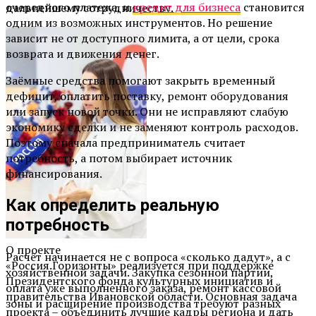
очередного платежа, и
кредит для бизнеса
становится
дальнейшему сотрудничеству.
одним из возможных инструментов. Но решение
зависит не от доступного лимита, а от цели, срока
возврата и движения денег.
Заёмные средства помогают закрыть временный
дефицит, оплатить поставку, ремонт оборудования
или запуск новой точки. Они не исправляют слабую
экономику сделки и не заменяют контроль расходов.
Поэтому сначала предприниматель считает
потребность, а потом выбирает источник
финансирования.
Как определить реальную
потребность
О проекте
Расчёт начинается не с вопроса «сколько дадут», а с
«Россия.Горизонты» реализуется при поддержке
хозяйственной задачи. Закупка сезонной партии,
Президентского фонда культурных инициатив и
оплата уже выполненного заказа, ремонт кассовой
правительства Ивановской области. Основная задача
зоны и расширение производства требуют разных
проекта – объединить лучшие кадры региона и дать