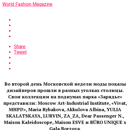
World Fashion Magazine
Share
Tweet
Во второй день Московской недели моды показы
дизайнеров прошли в разных уголках столицы.
Свои коллекции на подиумах парка «Зарядье»
представили: Moscow Art-Industrial Institute, «
Vivat
,
MHPI!»,
Maria
Rybakova
,
Akkulova
Albina
, YULIA
SKALATSKAYA, LURVIN, ZA_ZA,
Dear
Passenger
N.,
Maison
Kaleidoscope
,
Maison
ESVE и BÜRO UNIQUE x
Gala
Borzova
.