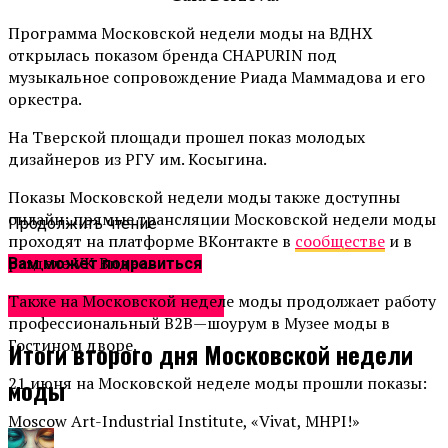
Программа Московской недели моды на ВДНХ
открылась показом бренда CHAPURIN под
музыкальное сопровождение Риада
Маммадова
и его
оркестра.
На Тверской площади прошел показ молодых
дизайнеров из РГУ им. Косыгина.
Показы Московской недели моды также доступны
онлайн: прямые трансляции Московской недели моды
Продолжить чтение
проходят на платформе ВКонтакте в
сообществе
и в
разделе
VK
Видео.
Вам может понравиться
Также на Московской неделе моды продолжает работу
Неделя моды в Москве
профессиональный
B
2
B
—
шоурум в
Музее моды в
Гостином дворе.
Итоги второго дня Московской недели
21
июня
на
Московской
неделе моды прошли показы:
моды
Moscow Art-Industrial Institute, «Vivat,
MHPI!»