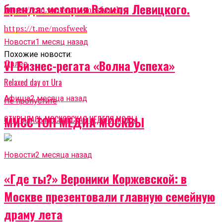
бренда: история Василя Левицкого.
https
://
zen
.
yandex
.
ru
/
mosfweek
https
://
t
.
me
/
mosfweek
Новости
1 месяц назад
Похожие новости:
VI Бизнес-регата «Волна Успеха»
Далее
Relaxed day от Ura
Афиша
2 месяца назад
Не пропустите
МИСС ТОП МЕДИА МОСКВЫ
ОТКРЫЛАСЬ МОСКОВСКАЯ НЕДЕЛЯ МОДЫ
Новости
2 месяца назад
«Где ты?» Вероники Коржевской: в
Москве презентовали главную семейную
драму лета