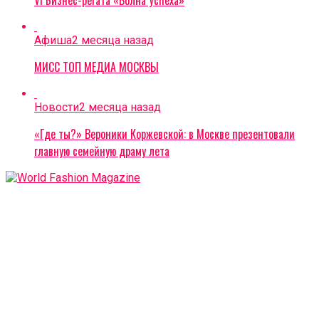
VI Бизнес-регата «Волна Успеха»
Афиша
2 месяца назад
МИСС ТОП МЕДИА МОСКВЫ
Новости
2 месяца назад
«Где ты?» Вероники Коржевской: в Москве презентовали
главную семейную драму лета
Журнал зарегистрирован в реестре средств массовой
информации. (Регистрационный номер: ПИ №ФС77-
78094)
Copyright © 2022 | Дизайн и поддержка от
WPTheme.us
ПУБЛИЧНАЯ ОФЕРТА