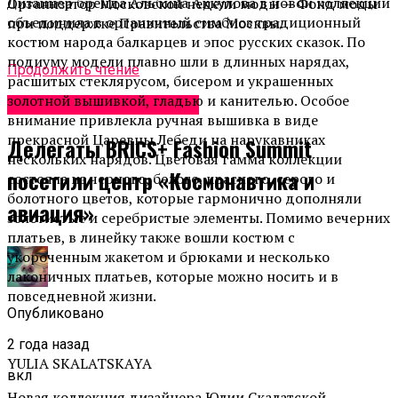
Дизайнер бренда Альбина
Аккулова
в новой коллекции
Организатор Московской недели моды — Фонд моды
объединила в органичный симбиоз традиционный
при поддержке Правительства Москвы.
костюм народа балкарцев и эпос русских сказок. По
подиуму модели плавно шли в длинных нарядах,
Продолжить чтение
расшитых стеклярусом, бисером и украшенных
золотной
вышивкой, гладью и канителью. Особое
Неделя моды в Москве
внимание привлекла ручная вышивка в виде
прекрасной Царевны Лебеди на нарукавниках
Делегаты BRICS+ Fashion Summit
нескольких нарядов. Цветовая гамма коллекции
посетили центр «Космонавтика и
состояла из черного, белого, красного, серого и
болотного цветов, которые гармонично дополняли
авиация»
золотистые и серебристые элементы. Помимо вечерних
платьев, в линейку также вошли костюм с
укороченным жакетом и брюками и несколько
лаконичных платьев, которые можно носить и в
повседневной жизни.
Опубликовано
2 года назад
YULIA SKALATSKAYA
вкл
Новая коллекция дизайнера Юлии
Скалатской