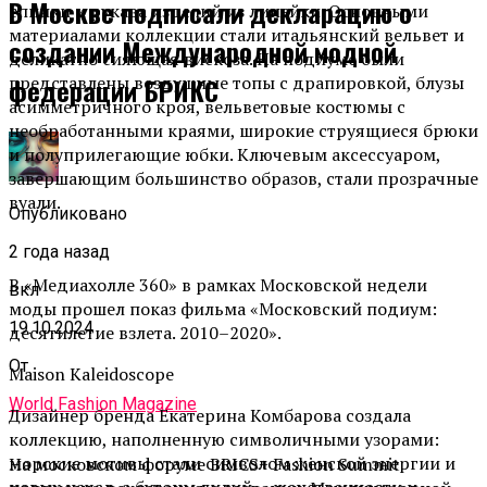
В Москве подписали декларацию о
спинки и рукава изделий из линейки. Основными
материалами коллекции стали итальянский вельвет и
создании Международной модной
деликатно сияющая вискоза. На подиуме были
представлены воздушные топы с драпировкой, блузы
федерации БРИКС
асимметричного кроя, вельветовые костюмы с
необработанными краями, широкие струящиеся брюки
и полуприлегающие юбки. Ключевым аксессуаром,
завершающим большинство образов, стали прозрачные
вуали.
Опубликовано
2 года назад
В «
Медиахолле
360» в рамках Московской недели
вкл
моды прошел показ фильма «Московский подиум:
19.10.2024
десятилетие взлета. 2010–2020».
От
Maison
Kaleidoscope
World Fashion Magazine
Дизайнер бренда Екатерина
Комбарова
создала
коллекцию, наполненную символичными узорами:
морские мотивы стали символом женской энергии и
На московском форуме BRICS+ Fashion Summit
новых начал, а бутоны лилий — женственности и