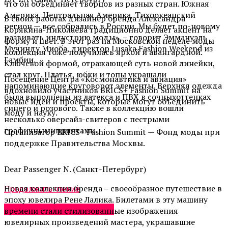
что он объединяет творцов из разных стран. Южная
Америка, Центральная Америка, Тихоокеанский
В своих работах дизайнер бренда Александра
регион — все собрались в России. Мы будет по-новому
Корякина-Николаева традиционно делает акцент на
развивать индустрию моды», – говорит Эммануэль
форму и цвет. В этот раз на Московской неделе моды
Мучинду Миоба, директор Lusaka Fashion Weekend из
коллекция тоже получилась яркой и авангардной.
Гамбии.
Ключевой формой, отражающей суть новой линейки,
стал круг. Платья, юбки и топы украшали
Посещение Центра «Космонавтика и авиация»
напоминающие круговорот элементы. Верхняя одежда
вдохновило участников BRICS+ Fashion Summit на
была выполнены из латекса и ПВХ в сочных
оттенках
новые идеи и проекты, которые могут объединить
синего и розового. Также в коллекцию вошли
моду и науку.
несколько
оверсайз
-свитеров с пестрыми
графичными
принтами.
Организатор BRICS+ Fashion Summit — Фонд моды при
поддержке Правительства Москвы.
Dear
Passenger
N.
(Санкт-Петербург)
Новая коллекция бренда – своеобразное путешествие в
Продолжить чтение
эпоху ювелира Рене
Лалика
. Билетами в эту машину
Неделя моды в Москве
времени стали стилизованные изображения
ювелирных произведений мастера, украшавшие