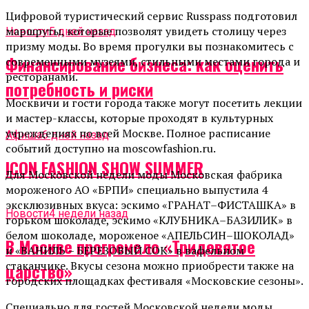
Цифровой туристический сервис
Russpass
подготовил
маршруты, которые позволят увидеть столицу через
Новости
5 дней назад
призму моды. Во время прогулки вы познакомитесь с
Финансирование бизнеса: как оценить
современными музеями, стильными местами города и
ресторанами.
потребность и риски
Москвичи и гости города также могут посетить лекции
и мастер-классы, которые проходят в культурных
учреждениях по всей Москве. Полное расписание
Афиша
6 дней назад
событий доступно на
moscowfashion
.
ru
.
ICON FASHION SHOW SUMMER
Для
Московской недели моды Московская фабрика
мороженого АО
«БРПИ» специально выпустила 4
эксклюзивных
вкуса: эскимо
«ГРАНАТ–
ФИСТАШКА
»
в
Новости
4 недели назад
горьком шоколаде, эскимо
«
КЛУБНИКА
–
БАЗИЛИК
»
в
белом шоколаде, мороженое
«
АПЕЛЬСИН
–
ШОКОЛАД
»
В Москве прогремело «Тридевятое
и
«
ВАНИЛЬ
–
БЕРЕЗОВЫЙ СОК
»
в вафельном
стаканчике.
В
кусы сезона можно приобрести также на
царство»
городских площадках фестиваля
«
Московские сезоны
»
.
Специально для гостей Московской недели моды