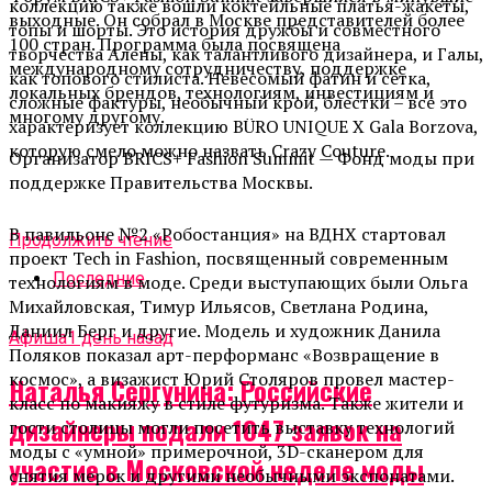
коллекцию также вошли коктейльные платья-жакеты,
выходные. Он собрал в Москве представителей более
топы и шорты. Это история дружбы и совместного
100 стран. Программа была посвящена
творчества Алены, как талантливого дизайнера, и Галы,
международному сотрудничеству, поддержке
как топового стилиста. Невесомый
фатин
и сетка,
локальных брендов, технологиям, инвестициям и
сложные фактуры, необычный крой, блестки – все это
многому другому.
характеризует коллекцию BÜRO UNIQUE X Gala
Borzova
,
которую смело можно назвать Crazy
Couture
.
Организатор BRICS+ Fashion Summit — Фонд моды при
поддержке Правительства Москвы.
В павильоне №2 «
Робостанция
» на ВДНХ стартовал
Продолжить чтение
проект Tech
in
Fashion, посвященный современным
Последние
технологиям в моде. Среди выступающих были Ольга
Михайловская, Тимур Ильясов, Светлана Родина,
Даниил Берг и другие. Модель и художник Данила
Афиша
1 день назад
Поляков показал арт-перформанс «Возвращение в
космос», а визажист Юрий Столяров провел мастер-
Наталья Сергунина: Российские
класс по макияжу в стиле футуризма. Также жители и
дизайнеры подали 1047 заявок на
гости столицы могли посетить выставку технологий
моды с «умной» примерочной, 3D-сканером для
участие в Московской неделе моды
снятия мерок и другими необычными экспонатами.