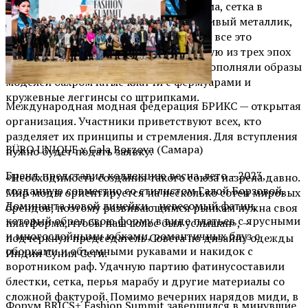
асимметричный крой, длинная бахрома, сетка в
стразах, этнические мотивы, ненавязчивый металлик,
крупные пайетки и воздушные ткани – все это
позволило дизайнерам отразить каждую из трех эпох
развития древнейшей цивилизации. Дополняли образы
моделей бахромчатые клатчи с фермуарами и
кружевные леггинсы со штрипками.
Международная модная федерация БРИКС — открытая
организация. Участники приветствуют всех, кто
разделяет их принципы и стремления. Для вступления
BÜRO UNIQUE x Gala
Borzova
(
Самара
)
нужно будет подать заявку.
Бренд представил коллекцию весна-лето – 2023,
«Необходимость создания такого союза назрела давно.
созданную совместно со стилистом
Галой
Борзовой.
Мир моды ориентируется на несколько сотен мировых
Доминанта новой линейки – невесомый
фатин
,
брендов, поэтому развивающимся рынкам нужна своя
который обрел свою форму в виде платьев с ярусными
платформа, чтобы наш голос был услышан», —
и многослойными юбками, романтичных блуз с
подчеркнул председатель Совета по дизайну одежды
оборками и объемными рукавами и накидок с
Индии Сунил Сети.
воротником
раф
. Удачную партию
фатину
составили
блестки, сетка, перья марабу и другие материалы со
сложной фактурой. Помимо вечерних нарядов миди, в
Форум BRICS+ Fashion Summit завершился в минувшие