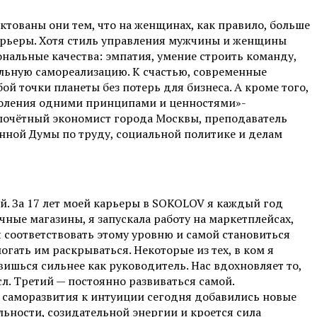
тованы они тем, что на женщинах, как правило, больше
карьеры. Хотя стиль управления мужчины и женщины
ональные качества: эмпатия, умение строить команду,
льную самореализацию. К счастью, современные
й точки планеты без потерь для бизнеса. А кроме того,
коления одними принципами и ценностями»-
почётный экономист города Москвы, преподаватель
енной Думы по труду, социальной политике и делам
й. За 17 лет моей карьеры в SOKOLOV я каждый год
ные магазины, я запускала работу на маркетплейсах,
я соответствовать этому уровню и самой становиться
гать им раскрываться. Некоторые из тех, в ком я
вишься сильнее как руководитель. Нас вдохновляет то,
л. Третий — постоянно развиваться самой.
о саморазвития к интуиции сегодня добавились новые
льности, созидательной энергии и кроется сила