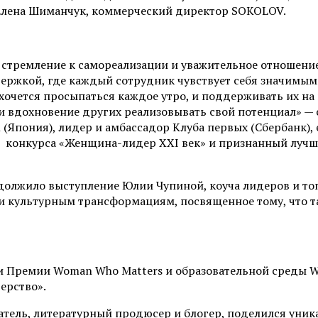
Елена Шиманчук,
коммерческий директор SOKOLOV.
е, стремление к самореализации и уважительное отношени
держкой, где каждый сотрудник чувствует себя значимым
 хочется просыпаться каждое утро, и поддерживать их н
о и вдохновение других реализовывать свой потенциал
»
— 
 (Япония), лидер и амбассадор Клуба первых (Сбербанк), 
о конкурса «Женщина-лидер XXI век» и признанный луч
одолжило выступление
Юлии Чупиной
, коуча лидеров и т
м и культурным трансформациям, посвященное
тому, что 
 Премии Woman Who Matters и образовательной среды WE 
ерство».
атель, литературный продюсер и блогер, поделился уник