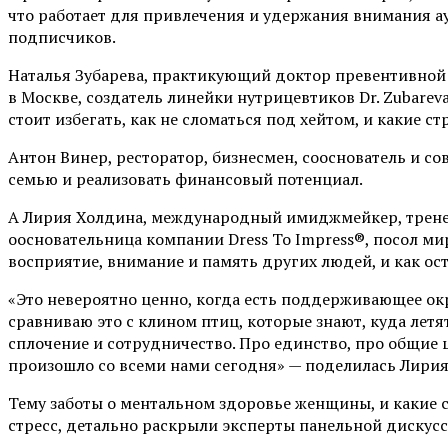
что работает для привлечения и удержания внимания а
подписчиков.
Наталья Зубарева
, практикующий доктор превентивной
в Москве, создатель линейки нутрицевтиков Dr. Zubare
стоит избегать, как не сломаться под хейтом, и какие ст
Антон Винер,
ресторатор, бизнесмен, сооснователь и с
семью и реализовать финансовый потенциал.
А
Лирия Холдина
, международный имиджмейкер, тренер п
оосновательница компании Dress To Impress®️, посол 
восприятие, внимание и память других людей, и как ос
«
Это невероятно ценно, когда есть поддерживающее окр
сравниваю это с клином птиц, которые знают, куда лет
сплочение и сотрудничество. Про единство, про общие це
произошло со всеми нами сегодня
»
— поделилась Лирия
Тему заботы о ментальном здоровье женщины, и какие с
стресс, детально раскрыли эксперты панельной дискусс