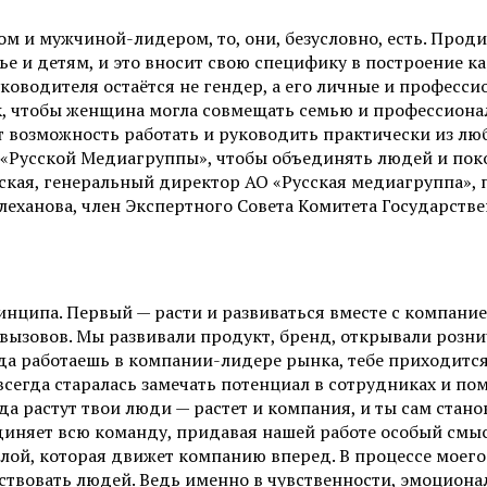
и мужчиной-лидером, то, они, безусловно, есть. Продик
ье и детям, и это вносит свою специфику в построение 
ководителя остаётся не гендер, а его личные и професси
к, чтобы женщина могла совмещать семью и профессиона
 возможность работать и руководить практически из любо
ы «Русской Медиагруппы», чтобы объединять людей и по
ская
,
генеральный директор АО «Русская медиагруппа», 
леханова, член Экспертного Совета Комитета Государств
нципа. Первый — расти и развиваться вместе с компание
вызовов. Мы развивали продукт, бренд, открывали рознич
огда работаешь в компании-лидере рынка, тебе приходитс
егда старалась замечать потенциал в сотрудниках и помо
да растут твои люди — растет и компания, и ты сам стано
диняет всю команду, придавая нашей работе особый смыс
илой, которая движет компанию вперед. В процессе моег
ствовать людей. Ведь именно в чувственности, эмоциона