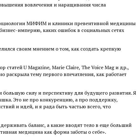
повышения вовлечения и наращивания числа
утрициологии МИФИМ и клиники превентивной медицины
ь бизнес-империю, каких ошибок в социальных сетях
елился своим мнением о том, как создать крепкую
атей U Magazine, Marie Claire, The Voice Mag и др.,
но раскрыла тему первого впечатления, как работает
м большую силу и перспективу для будущего развития. Я
ышка. Это не про конкуренцию, а про поддержку,
твий и идей, и я рада быть частью всего, что
держивать баланс, а какие вводят тело в еще больший
нтивная медицина как форма заботы о себе
»
.