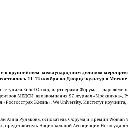
стие в крупнейшем международном деловом меропри
состоялось 11-12 ноября во Дворце культур в Москве
выступила Enhel Group, партнерами Форума — парфюмер
ентров МЕДСИ, авиакомпания S7, журнал «Москвичка», Р
«Росгосстрах Жизнь», We University, Институт коучинга,
и Анна Рудакова, основатель Форума и Премии Woman Who
и», представитель Национальной Ассоциации Негосудар