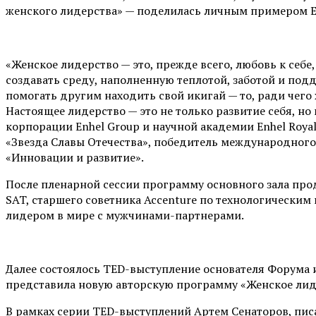
женского лидерства
»
— поделилась личным примером
«
Женское лидерство — это, прежде всего, любовь к себ
создавать среду, наполненную теплотой, заботой и под
помогать другим находить свой икигай — то, ради чего
Настоящее лидерство — это не только развитие себя, н
корпорации Enhel Group и научной академии Enhel Royal
«Звезда Славы Отечества», победитель международног
«Инновации и развитие».
После пленарной сессии программу основного зала пр
SAT, старшего советника Accenture по технологически
лидером в мире с мужчинами-партнерами.
Далее состоялось TED-выступление основателя Форума и
представила новую
авторскую
программу «Женское лид
В рамках серии TED-выступлений
Артем Сенаторов,
пис