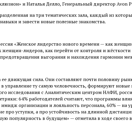
клюзион» и Наталья Делло, Генеральный директор Avon Р
азделенная на три тематических зала, каждый из которы
ь навыки и завести новые полезные знакомства.
сессия «Женское лидерство нового времени — как женщи
женщин-лидеров, как перейти от контроля и жёсткости к
я предотвращения выгорания и нахождения гармонии меж
 ее движущая сила. Они составляют почти половину рынк
в управление ту самую человечность, формируют новые м
ного исследования с Аналитическим центром НАФИ, росс
рики: 64% работодателей считают, что программы влия
имидж организации и лояльность персонала, 60% — на ур
 не про уступки, а про устойчивость на длинной дистанци
ьшую популярность в будущем» — отметила в ходе своего