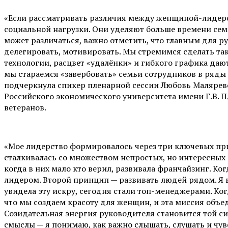
«Если рассматривать различия между женщиной-лидером 
социальной нагрузки. Они уделяют больше времени сем
может различаться, важно отметить, что главным для ру
делегировать, мотивировать. Мы стремимся сделать та
технологии, расцвет «удалёнки» и гибкого графика дают
мы стараемся «завербовать» семьи сотрудников в ряд
подчеркнула спикер пленарной сессии
Любовь Малярев
Российского экономического университета имени Г.В. П
ветеранов.
«
Мое лидерство формировалось через три ключевых при
сталкивалась со множеством непростых, но интересных 
когда в них мало кто верил, развивала франчайзинг. К
лидером. Второй принцип — развивать людей рядом. Я вс
увидела эту искру, сегодня стали топ-менеджерами. Ког
что мы создаем красоту для женщин, и эта миссия объе
Созидательная энергия руководителя становится той с
смыслы — я понимаю, как важно слышать, слушать и чув