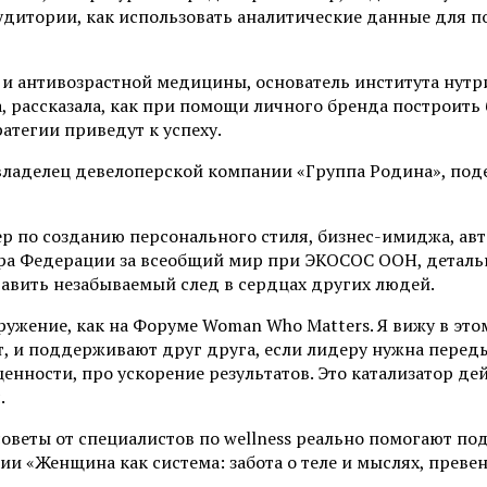
удитории, как использовать аналитические данные для 
 и антивозрастной медицины, основатель института н
va, рассказала, как при помощи личного бренда построит
ратегии приведут к успеху.
овладелец девелоперской компании «Группа Родина», под
о созданию персонального стиля, бизнес-имиджа, автор ст
мира Федерации за всеобщий мир при ЭКОСОС ООН,
деталь
тавить незабываемый след в сердцах других людей.
ужение, как на Форуме Woman Who Matters. Я вижу в это
ят, и поддерживают друг друга, если лидеру нужна перед
нности, про ускорение результатов. Это катализатор дейс
.
оветы от специалистов по wellness реально помогают под
ии «
Женщина как система: забота о теле и мыслях, преве