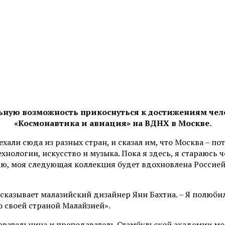
льную возможность прикоснуться к достижениям чело
«Космонавтика и авиация» на ВДНХ в Москве.
хали сюда из разных стран, и сказал им, что Москва – п
ехнологии, искусство и музыка. Пока я здесь, я стараюсь
аю, моя следующая коллекция будет вдохновлена Россией»
ассказывает малазийский дизайнер Яни Бахтиа. – Я полюби
о своей страной Малайзией».
новательница и преподаватель Стамбульской академии мод