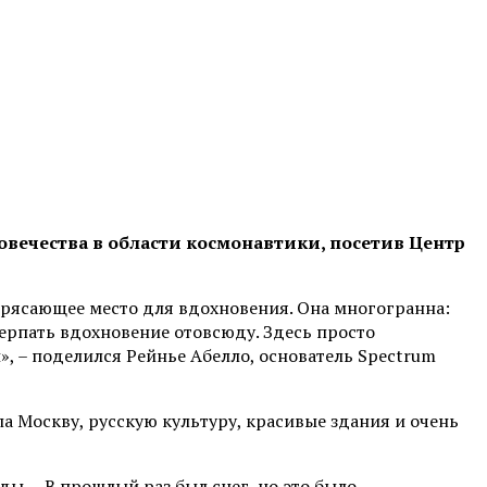
вечества в области космонавтики, посетив Центр
отрясающее место для вдохновения. Она многогранна:
 черпать вдохновение отовсюду. Здесь просто
, – поделился Рейнье Абелло, основатель Spectrum
ла Москву, русскую культуру, красивые здания и очень
ы. – В прошлый раз был снег, но это было