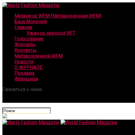
Metaverse WFM (Метавселенная WFM)
База Моделей
Главная
Ужин со звездой NFT
Голосование
Журналы
Контакты
Метавселенной WFM
Новости
О ЖУРНАЛЕ
Реклама
Франшиза
Связаться с нами