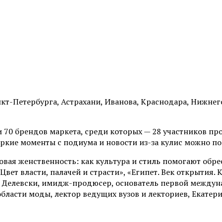
т-Петербурга, Астрахани, Иванова, Краснодара, Нижнего 
70 брендов маркета, среди которых — 28 участников прое
ие моменты с подиума и новости из-за кулис можно пос
вая женственность: как культура и стиль помогают обр
вет власти, палачей и страсти», «Египет. Век открытия.
га Делевски, имидж-продюсер, основатель первой между
области моды, лектор ведущих вузов и лекториев, Екатер