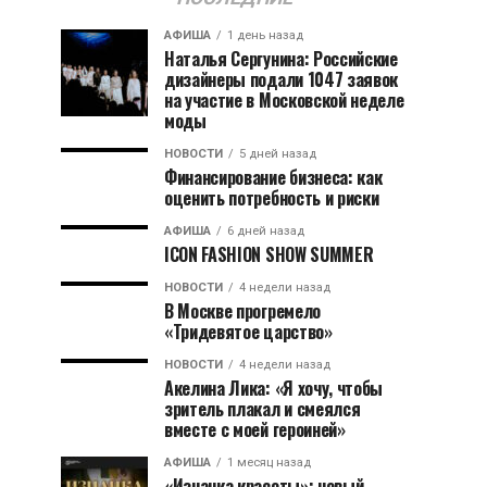
АФИША
1 день назад
Наталья Сергунина: Российские
дизайнеры подали 1047 заявок
на участие в Московской неделе
моды
НОВОСТИ
5 дней назад
Финансирование бизнеса: как
оценить потребность и риски
АФИША
6 дней назад
ICON FASHION SHOW SUMMER
НОВОСТИ
4 недели назад
В Москве прогремело
«Тридевятое царство»
НОВОСТИ
4 недели назад
Акелина Лика: «Я хочу, чтобы
зритель плакал и смеялся
вместе с моей героиней»
АФИША
1 месяц назад
«Изнанка красоты»: новый