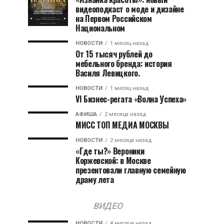
видеоподкаст о моде и дизайне
на Первом Российском
Национальном
НОВОСТИ
1 месяц назад
От 15 тысяч рублей до
мебельного бренда: история
Василя Левицкого.
НОВОСТИ
1 месяц назад
VI Бизнес-регата «Волна Успеха»
АФИША
2 месяца назад
МИСС ТОП МЕДИА МОСКВЫ
НОВОСТИ
2 месяца назад
«Где ты?» Вероники
Коржевской: в Москве
презентовали главную семейную
драму лета
ВИДЕО
НОВОСТИ
4 месяца назад