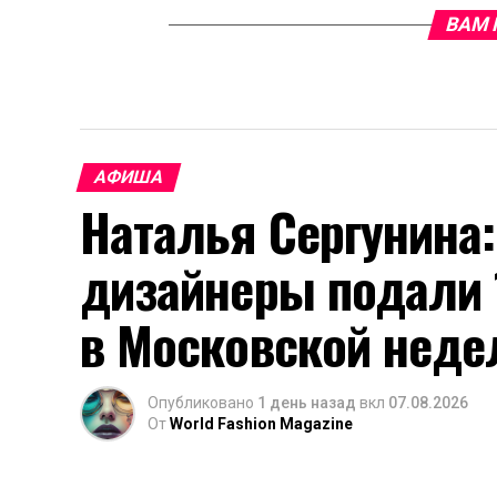
ВАМ 
АФИША
Наталья Сергунина:
дизайнеры подали 1
в Московской неде
Опубликовано
1 день назад
вкл
07.08.2026
От
World Fashion Magazine