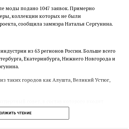
ле моды подано 1047 заявок. Примерно
неры, коллекции которых не были
роекта, сообщила заммэра Наталья Сергунина.
индустрии из 63 регионов России. Больше всего
тербурга, Екатеринбурга, Нижнего Новгорода и
ргунина.
з таких городов как Алушта, Великий Устюг,
спертный совет, в состав которого входят
й, стилисты, закупщики, руководители
ОЛЖИТЬ ЧТЕНИЕ