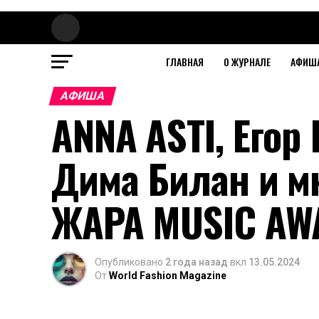
ГЛАВНАЯ
О ЖУРНАЛЕ
АФИШ
АФИША
ANNA ASTI, Егор
Дима Билан и м
ЖАРА MUSIC AW
Опубликовано
2 года назад
вкл
13.05.2024
От
World Fashion Magazine