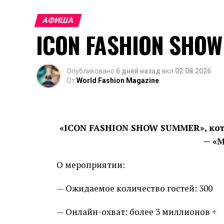
АФИША
ICON FASHION SHO
Опубликовано
6 дней назад
вкл
02.08.2026
От
World Fashion Magazine
В рамках мероприятия свои коллекции 
иностранные бренды. Также запланиро
«ICON FASHION SHOW SUMMER», кото
фестиваль короткометражных фильмов W
— «
приобрести одежду, обувь и аксессуар
О мероприятии:
— Ожидаемое количество гостей: 300
— Онлайн-охват: более 3 миллионов +