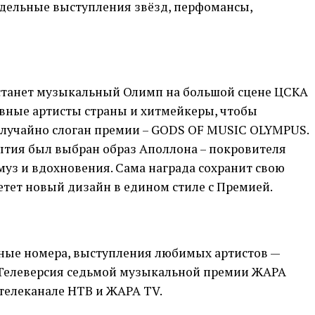
отдельные выступления звёзд, перфомансы,
танет музыкальный Олимп на большой сцене ЦСКА
авные артисты страны и хитмейкеры, чтобы
случайно слоган премии – GODS OF MUSIC OLYMPUS.
ытия был выбран образ Аполлона – покровителя
муз и вдохновения. Сама награда сохранит свою
етет новый дизайн в едином стиле с Премией.
ные номера, выступления любимых артистов —
 Телеверсия седьмой музыкальной премии ЖАРА
телеканале НТВ и ЖАРА TV.