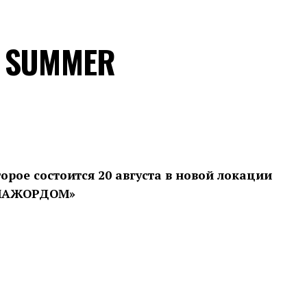
W SUMMER
презентуют как отечественные, так и
ваны лекции ведущих специалистов и
рое состоится 20 августа в новой локации
orld Fashion Shorts. Все желающие смогут
МАЖОРДОМ»
ы в модном маркете.