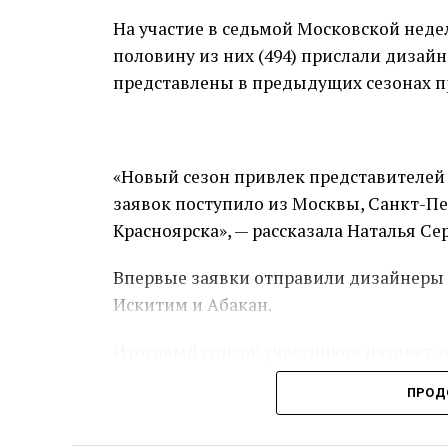
На участие в седьмой Московской неде
половину из них (494) прислали дизай
представлены в предыдущих сезонах п
«Новый сезон привлек представителей 
заявок поступило из Москвы, Санкт-Пе
Красноярска», — рассказала Наталья Се
Впервые заявки отправили дизайнеры и
Искитим и Абакан.
Итоговый список участников назовет эк
главные редакторы профильных издани
ПРОД
крупных ретейл-площадок.