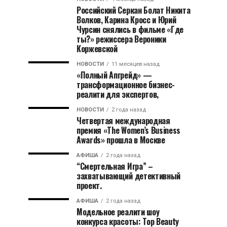
Российский Серкан Болат Никита
Волков, Карина Кросс и Юрий
Чурсин снялись в фильме «Где
ты?» режиссера Вероники
Коржевской
НОВОСТИ
11 месяцев назад
«Полный Апгрейд» —
трансформационное бизнес-
реалити для экспертов,
НОВОСТИ
2 года назад
Четвертая международная
премия «The Women’s Business
Awards» прошла в Москве
АФИША
2 года назад
“Смертельная Игра” –
захватывающий детективный
проект.
АФИША
2 года назад
Модельное реалити шоу
конкурса красоты: Top Beauty