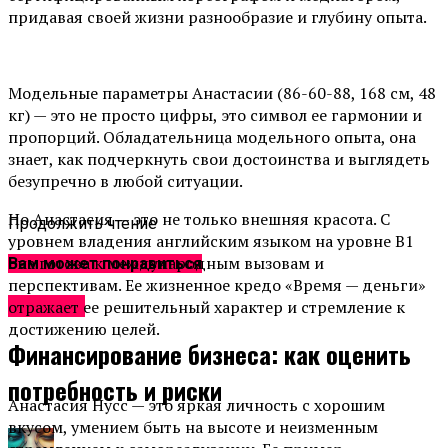
придавая своей жизни разнообразие и глубину опыта.
Модельные параметры Анастасии (86-60-88, 168 см, 48
кг) — это не просто цифры, это символ ее гармонии и
пропорций. Обладательница модельного опыта, она
знает, как подчеркнуть свои достоинства и выглядеть
безупречно в любой ситуации.
Но Анастасия — это не только внешняя красота. С
Продолжить чтение
уровнем владения английским языком на уровне B1
она готова к международным вызовам и
Вам может понравиться
перспективам. Ее жизненное кредо «Время — деньги»
Новости
отражает ее решительный характер и стремление к
достижению целей.
Финансирование бизнеса: как оценить
потребность и риски
Анастасия Нусс — это яркая личность с хорошим
вкусом, умением быть на высоте и неизменным