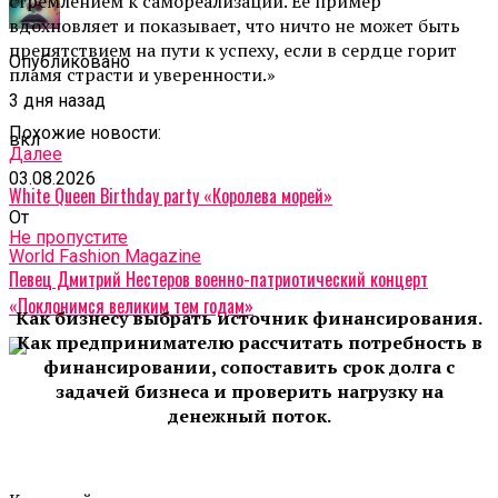
стремлением к самореализации. Ее пример
вдохновляет и показывает, что ничто не может быть
препятствием на пути к успеху, если в сердце горит
Опубликовано
пламя страсти и уверенности.»
3 дня назад
Похожие новости:
вкл
Далее
03.08.2026
White Queen Birthday party «Королева морей»
От
Не пропустите
World Fashion Magazine
Певец Дмитрий Нестеров военно-патриотический концерт
«Поклонимся великим тем годам»
Как бизнесу выбрать источник финансирования.
Как предпринимателю рассчитать потребность в
финансировании, сопоставить срок долга с
задачей бизнеса и проверить нагрузку на
денежный поток.