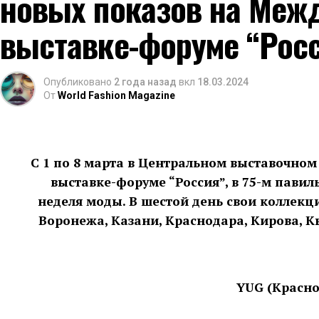
новых показов на Меж
ренессанс-кору.
выставке-форуме “Рос
Опубликовано
2 года назад
вкл
18.03.2024
От
World Fashion Magazine
С 1 по 8 марта в Центральном выставочно
выставке-форуме “Россия”, в 75-м пави
неделя моды. В шестой день свои коллек
Воронежа, Казани, Краснодара, Кирова, К
YUG (Красно