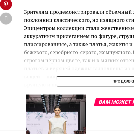
Зрителям продемонстрировали объемный ж
поклонниц классического, но изящного ст
Эпицентром коллекции стали женственные 
аккуратным прилеганием по фигуре, струя
плиссированные, а также платья, жакеты и
бежевого, серебристо-серого, жемчужного
строгом чёрном цвете, так и в мягких отте
платьев и верхней одежды выполнены из н
вещей — например, твидовых костюмов и т
ПРОДОЛЖИ
вручную и напоминает винтажные украшен
ВАМ МОЖЕТ 