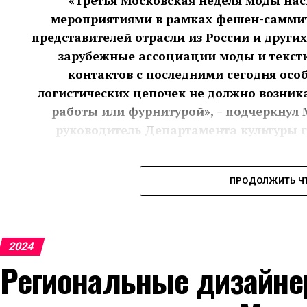
«Третья Московская неделя моды на
мероприятиями в рамках фешен-саммита
представителей отрасли из России и други
зарубежные ассоциации моды и текст
контактов с последними сегодня осо
логистических цепочек не должно возник
работы или фурнитурой», – подчеркнул
руководитель Департамента культуры 
ПРОДОЛЖИТЬ Ч
Loom by Rodina 
Открывал Московскую неделю моды российский
представила коллекцию в стиле коттеджкор. И
2024
во время расцвета культуры хиппи. Рюши с кр
Региональные дизайне
динамики, флористические мотивы визуально п
жемчужные бусы, которые украшали не только з