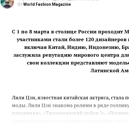
От
World Fashion Magazine
С 1 по 8 марта в столице России проходит 
DONGAK — бренд одежды в этническом стиле, 
участниками стали более 120 дизайнеров 
самобытность и величие Республики Тыва. Диза
включая Китай, Индию, Индонезию, Бр
балетмейстер Вячеслав Донгак привнес в трад
заслужила репутацию мирового центра для
время модного показа на подиуме развернулось
свои коллекции представляют моделье
Модели одежды продемонстрировали участники
Латинской Ам
Швейная мастерская дизайнера возникла непоср
танцевального объединения 30 лет назад.
Лили Цзи, известная китайская актриса, стала
моды. Лили Цзи знакома ролями в ряде голлив
напарники», «Тихоокеанский рубеж 2», «Похищ
Актриса приехала поддержать китайскую делег
которая имеет многолетнюю историю сотрудничес