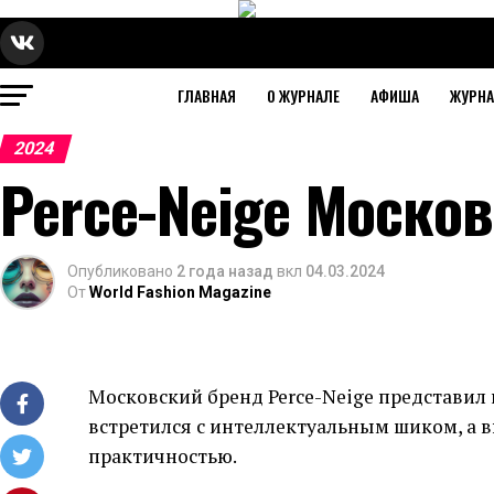
ГЛАВНАЯ
О ЖУРНАЛЕ
АФИША
ЖУРН
2024
Perce-Neige Моско
Опубликовано
2 года назад
вкл
04.03.2024
От
World Fashion Magazine
Московский бренд Perce-Neige представил к
встретился с интеллектуальным шиком, а 
практичностью.