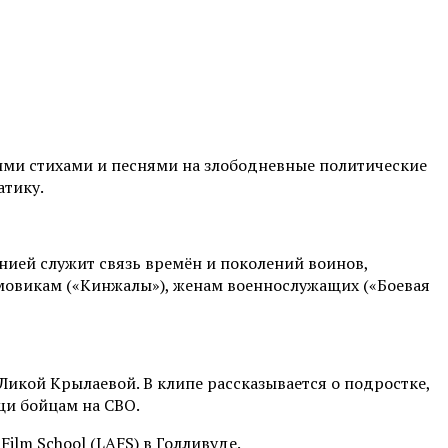
ими стихами и песнями на злободневные политические
атику.
нией служит связь времён и поколений воинов,
мовикам («Кинжалы»), женам военнослужащих («Боевая
икой Крылаевой. В клипе рассказывается о подростке,
щи бойцам на СВО.
ilm School (LAFS) в Голливуде.