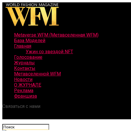
Metaverse WFM (Метавселенная WFM)
База Моделей
Главная
Ужин со звездой NFT
Голосование
Журналы
Контакты
Метавселенной WFM
Новости
О ЖУРНАЛЕ
Реклама
Франшиза
Связаться с нами