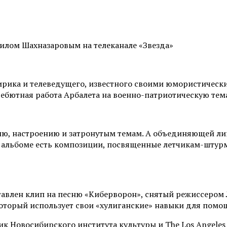
илом Шахназаровым на телеканале «Звезда»
ирика и телеведущего, известного своими юмористическ
ебютная работа Арбалета на военно-патриотическую тем
илю, настроению и затронутым темам. А объединяющей ли
 альбоме есть композиции, посвященные летчикам-штур
авлен клип на песню «Киберворон», снятый режиссером Л
оторый использует свои «хулиганские» навыки для помо
 Новосибирского института культуры и The Los Angeles F