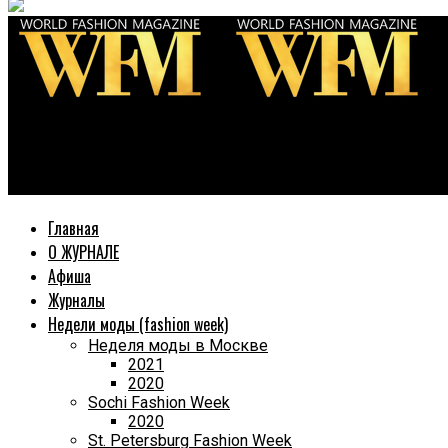
World Fashion Magazine
28 февраля в кинозале Музея Победы певец «Арбалет» предс
Главная
О ЖУРНАЛЕ
Афиша
Журналы
Недели моды (fashion week)
Неделя моды в Москве
2021
2020
Sochi Fashion Week
2020
St. Petersburg Fashion Week