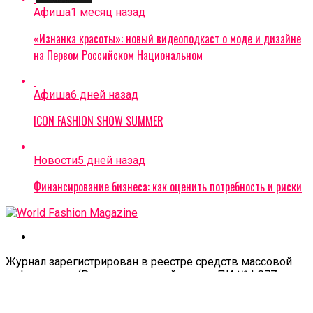
Афиша
1 месяц назад
«Изнанка красоты»: новый видеоподкаст о моде и дизайне
на Первом Российском Национальном
Афиша
6 дней назад
ICON FASHION SHOW SUMMER
Новости
5 дней назад
Финансирование бизнеса: как оценить потребность и риски
Журнал зарегистрирован в реестре средств массовой
информации. (Регистрационный номер: ПИ №ФС77-
78094)
Copyright © 2022 | Дизайн и поддержка от
WPTheme.us