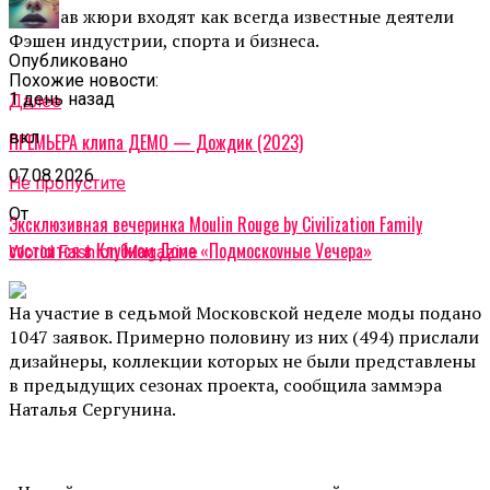
В состав жюри входят как всегда известные деятели
Фэшен индустрии, спорта и бизнеса.
Опубликовано
Похожие новости:
1 день назад
Далее
вкл
ПРЕМЬЕРА клипа ДЕМО — Дождик (2023)
07.08.2026
Не пропустите
От
Эксклюзивная вечеринка Moulin Rouge by Civilization Family
состоится в Клубном Доме «Подмоскоvные Vечера»
World Fashion Magazine
На участие в седьмой Московской неделе моды подано
1047 заявок. Примерно половину из них (494) прислали
дизайнеры, коллекции которых не были представлены
в предыдущих сезонах проекта, сообщила заммэра
Наталья Сергунина.