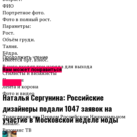
ФИО
Портретное фото.
Фото в полный рост.
Параметры:
Рост.
Объём груди.
Талия.
Бёдра.
Продолжить чтение
Имеется орг. взнос.
В него входят три наряда для выхода
Вам может понравиться
Стилисты и визажисты
Подарки
Афиша
Лента и корона
Фото и видео
Наталья Сергунина: Российские
дизайнеры подали 1047 заявок на
Трансляция на: Первом Российском Национальном
участие в Московской неделе моды
канале.
Резонанс ТВ