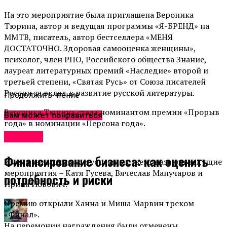
На это мероприятие была приглашена Вероника
Тюрина, автор и ведущая программы «Я-БРЕНД» на
ММТВ, писатель, автор бестселлера «МЕНЯ
ДОСТАТОЧНО. Здоровая самооценка женщины»,
психолог, член РПО, Российского общества Знание,
лауреат литературных премий «Наследие» второй и
третьей степени, «Святая Русь» от Союза писателей
России за вклад в развитие русской литературы.
Продолжить чтение
Вероника Тюрина стала номинантом премии «Прорыв
Вам может понравиться
года» в номинации «Персона года».
Новости
Финансирование бизнеса: как оценить
Имена самых ярких и успешных звезд назвали ведущие
мероприятия – Катя Гусева, Вячеслав Манучаров и
потребность и риски
Ирина Йовович.
Премию открыли Ханна и Миша Марвин треком
«Финал».
На церемонии награждения были отмечены