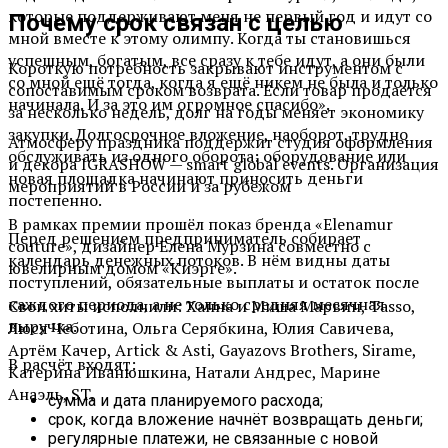
которые поддерживают меня не первый год и идут со
Почему срок связан с целью
мной вместе к этому олимпу. Когда ты становишься
успешным, богатым, все сразу к тебе идут, а они были
Короткую потребность закрывают инструментом с
со мной ещё тогда, когда я ещё никем не была и только
сопоставимым сроком возврата. Если товар продаётся
начинала. И за это им огромное спасибо».
за несколько недель, долг на годы меняет экономику
закупки. Долгосрочное вложение, наоборот, трудно
Атмосферу праздника поддержит студия оформления
обслуживать из одного оборота: оборудование или
и декора IGRASHOW — smart global events. Организация
новая площадка начинают приносить деньги
мероприятий в России и за рубежом
постепенно.
В рамках премии прошёл показ бренда «Elenamur
Перед решением предприниматель собирает
couture», дизайнер Елена Мурзина совместно с
календарь денежных потоков. В нём видны даты
ювелирным домом «Киэрге».
поступлений, обязательные выплаты и остаток после
каждого периода, а не только средняя месячная
Свои хиты исполнили: Ханна и Миша Марвин, Tasso,
выручка.
Люся Чеботина, Ольга Серябкина, Юлия Савичева,
Артём Качер, Artick & Asti, Gayazovs Brothers, Sirame,
В расчёт входят:
Катерина Иванюшкина, Натали Андрес, Марине
Анаэль, ST.
сумма и дата планируемого расхода;
срок, когда вложение начнёт возвращать деньги;
регулярные платежи, не связанные с новой