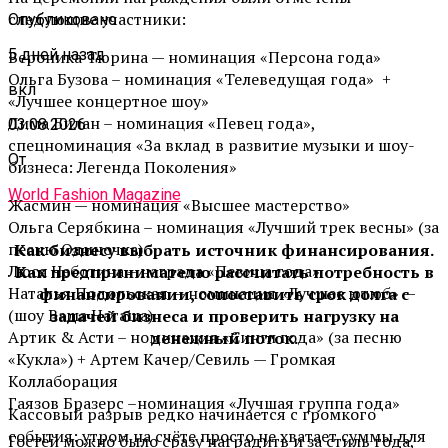
следующие участники:
Опубликовано
5 дней назад
Вероника Тюрина — номинация «Персона года»
Ольга Бузова – номинация «Телеведущая года» +
вкл
«Лучшее концертное шоу»
Дима Билан – номинация «Певец года»,
03.08.2026
спецноминация «За вклад в развитие музыки и шоу-
От
бизнеса: Легенда Поколения»
World Fashion Magazine
Жасмин — номинация «Высшее мастерство»
Ольга Серябкина – номинация «Лучший трек весны» (за
песню Одиночка)
Как бизнесу выбрать источник финансирования.
Люся Чеботина – награда «Певица года»
Как предпринимателю рассчитать потребность в
Наталья Подольская — номинация «Лучшее ютюб» —
финансировании, сопоставить срок долга с
(шоу Ваша Наташа)
задачей бизнеса и проверить нагрузку на
Артик & Асти – номинация «Сингл года» (за песню
денежный поток.
«Кукла») + Артем Качер/Севиль — Громкая
Коллаборация
Гаязов Бразерс –номинация «Лучшая группа года»
Кассовый разрыв редко начинается с громкого
события: утром на счёте просто не хватает суммы для
Гостей можно было сразу наградить и за стиль года,