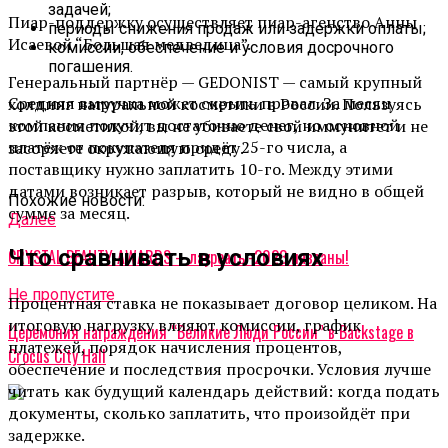
задачей;
Пиар-поддержку осуществляет пиар-агенство Анны
периоды снижения продаж или задержки оплаты;
Исаевой “Большая медведица”.
комиссии, обеспечение и условия досрочного
погашения.
Генеральный партнёр — GEDONIST — самый крупный
Средняя выручка может скрыть провал. За месяц
холдинг натуральной косметики в России. Пользуясь
компания получит достаточно денег, но основной
этой косметикой, вы не убиваете свой иммунитет и не
платёж от покупателя придёт 25-го числа, а
засоряете окружающую среду.
поставщику нужно заплатить 10-го. Между этими
датами возникает разрыв, который не видно в общей
Похожие новости:
сумме за месяц.
Далее
Что сравнивать в условиях
CRYSTAL BEAUTY AWARDS – лауреаты-2023 названы!
Не пропустите
Процентная ставка не показывает договор целиком. На
итоговую нагрузку влияют комиссии, график
Церемония награждения “Великие Люди России” в Backstage в
платежей, порядок начисления процентов,
Crocus City Hall
обеспечение и последствия просрочки. Условия лучше
читать как будущий календарь действий: когда подать
документы, сколько заплатить, что произойдёт при
задержке.