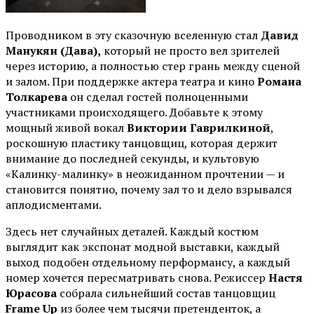
Проводником в эту сказочную вселенную стал
Давид
Манукян (Дава),
который не просто вел зрителей
через историю, а полностью стер грань между сценой
и залом. При поддержке актера театра и кино
Романа
Толкарева
он сделал гостей полноценными
участниками происходящего. Добавьте к этому
мощный живой вокал
Виктории Гаврилкиной
,
роскошную пластику танцовщиц, которая держит
внимание до последней секунды, и культовую
«Калинку-малинку» в неожиданном прочтении — и
становится понятно, почему зал то и дело взрывался
аплодисментами.
Здесь нет случайных деталей. Каждый костюм
выглядит как экспонат модной выставки, каждый
выход подобен отдельному перформансу, а каждый
номер хочется пересматривать снова. Режиссер
Настя
Юрасова
собрала сильнейший состав танцовщиц
Frame Up
из более чем тысячи претенденток, а