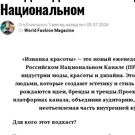
Национальном
https://vk.com/mosfweek
https://dzen.ru/mosfweek
Опубликовано
1 месяц назад
вкл
05.07.2026
От
World Fashion Magazine
«Изнанка красоты» — это новый еженед
Российском Национальном Канале (ПР
индустрии моды, красоты и дизайна. Это 
людьми, которые создают эстетику и стиль
рождаются идеи, бренды и тренды.Проек
платформах канала, объединяя аудиторию, 
Артисты и звездные гости :
неотъемлемая часть внутренней ку
Мы пригласили:
Для кого этот подкаст?
Сергей Зверев (звездный гость), Тарзан, Группа