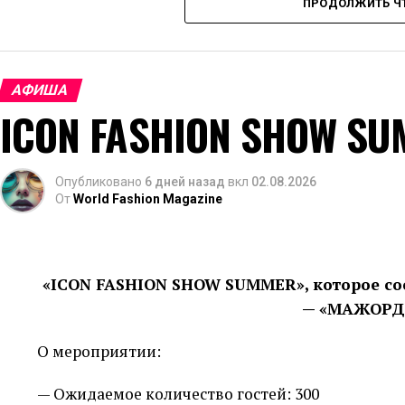
ПРОДОЛЖИТЬ Ч
крупных ретейл-площадок.
АФИША
ICON FASHION SHOW S
Опубликовано
6 дней назад
вкл
02.08.2026
От
World Fashion Magazine
В рамках мероприятия свои коллекции презенту
иностранные бренды. Также запланированы ле
«ICON FASHION SHOW SUMMER», которое сос
фестиваль короткометражных фильмов World Fas
— «МАЖОРД
приобрести одежду, обувь и аксессуары в модн
О мероприятии:
— Ожидаемое количество гостей: 300