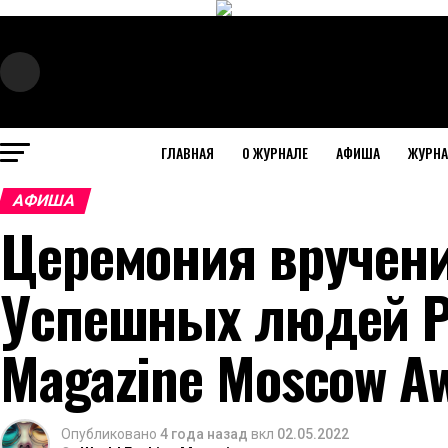
ГЛАВНАЯ
О ЖУРНАЛЕ
АФИША
ЖУРН
АФИША
Церемония вручени
Успешных людей Ро
Magazine Moscow Aw
Опубликовано
4 года назад
вкл
02.05.2022