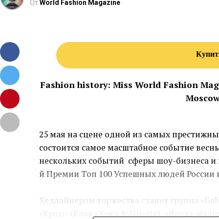
От
World Fashion Magazine
Купит
Fashion history: Miss World Fashion M
Moscow
⠀
25 мая на сцене одной из самых престиж
состоится самое масштабное событие весны
нескольких событий сферы шоу-бизнеса и 
й Премии Топ 100 Успешных людей России и
⠀
Хедлайнером торжества станет группа «Gali
«Краш» (Клава Кока & Niletto), «Ягода-мали