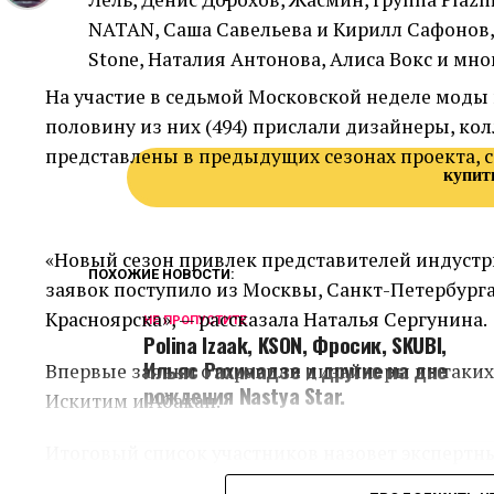
NATAN, Саша Савельева и Кирилл Сафонов, 
Stone, Наталия Антонова, Алиса Вокс и мно
На участие в седьмой Московской неделе моды 
половину из них (494) прислали дизайнеры, ко
представлены в предыдущих сезонах проекта, 
купит
«Новый сезон привлек представителей индустри
ПОХОЖИЕ НОВОСТИ:
заявок поступило из Москвы, Санкт-Петербурга
Красноярска», — рассказала Наталья Сергунина.
НЕ ПРОПУСТИТЕ
Polina Izaak, KSON, Фросик, SKUBI,
Ильяс Рахимадзе и другие на дне
Впервые заявки отправили дизайнеры из таких 
рождения Nastya Star.
Искитим и Абакан.
Итоговый список участников назовет экспертный
главные редакторы профильных изданий, стил